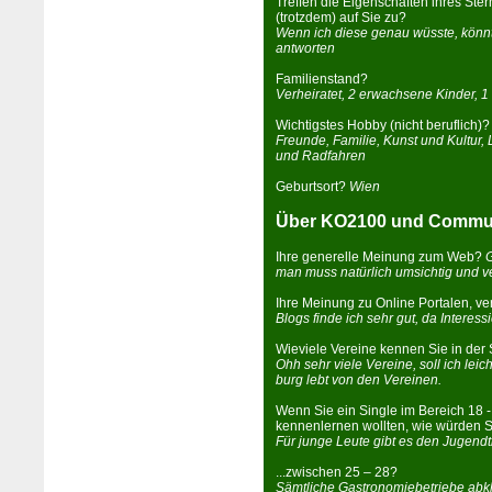
Treffen die Eigenschaften ihres Ste
(trotzdem) auf Sie zu?
Wenn ich diese genau wüsste, könnt
antworten
Fa­mi­li­enstand?
Verheiratet, 2 erwachsene Kinder, 1
Wichtigstes Hobby (nicht beruflich)?
Freunde, Familie, Kunst und Kultur,
und Radfahren
Geburtsort?
Wien
Über KO2100 und Commun
Ihre generelle Meinung zum Web?
G
man muss natürlich umsichtig und v
Ihre Meinung zu Online Portalen, ve
Blogs finde ich sehr gut, da Interess
Wieviele Ver­eine kennen Sie in der 
Ohh sehr viele Ver­eine, soll ich leic
burg lebt von den Ver­einen.
Wenn Sie ein Single im Bereich 18 -
kennenlernen wollten, wie würden S
Für junge Leute gibt es den Jugendtr
...zwischen 25 – 28?
Sämtliche Gastronomiebetriebe abkl