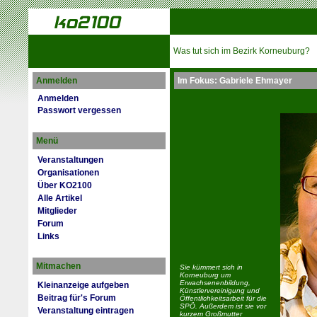
Was tut sich im Bezirk Korneuburg?
Anmelden
Im Fokus: Gabriele Ehmayer
Anmelden
Passwort vergessen
Menü
Veranstaltungen
Organisationen
Über KO2100
Alle Artikel
Mitglieder
Forum
Links
Mitmachen
Sie kümmert sich in
Korneuburg um
Erwachsenenbildung,
Kleinanzeige aufgeben
Künstlervereinigung und
Beitrag für's Forum
Öffentlichkeitsarbeit für die
SPÖ. Außerdem ist sie vor
Veranstaltung eintragen
kurzem Großmutter