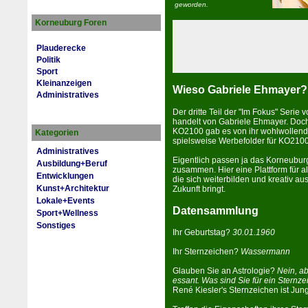
geworden.
Korneuburg Foren
Plauderecke
Politik
Sport
Kleinanzeigen
Wieso Gabriele Ehmayer?
Administratives
Der dritte Teil der "Im Fokus" Seri
han­delt von Gabriele Ehmayer. Doc
KO2100 gab es von ihr wohlwollende
Kategorien
spiels­wei­se Werbefolder für KO2100
Administratives
Eigentlich passen ja das Kor­neu­bur
Ausbildung+Beruf
zusammen. Hier eine Plattform für all
Entwicklungen
die sich weiterbilden und kreativ a
Kunst+Architektur
Zukunft bringt.
Lokale+Events
Datensammlung
Sport+Wellness
Sonstiges
Ihr Geburtstag?
30.01.1960
Ihr Sternzeichen?
Wassermann
Glauben Sie an Astrologie?
Nein, abe
es­sant. Was sind Sie für ein Sternz
René Kiesler's Sternzeichen ist Jung