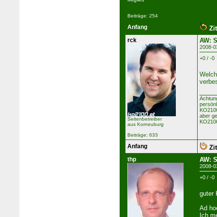
Beiträge: 254
Anfang
Zit
rck
AW: S
2008-0
+0 / -0
Welch
verbe
Achtun
persön
KO2100 
aber ge
Seitenbetreiber
KO2100
aus Korneuburg
Beiträge: 633
Anfang
Zit
thp
AW: S
2008-0
+0 / -0
guter 
Ad hoc
Ich m