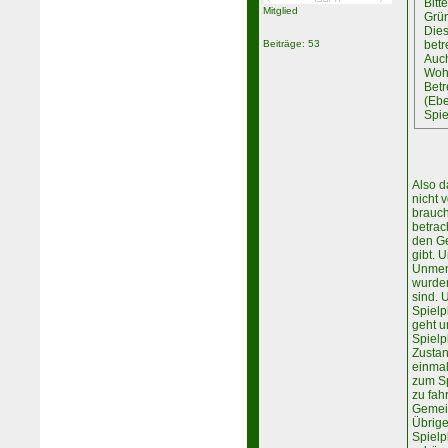
Bitt
Mitglied
Grün
Dies
Beiträge: 53
betr
Auch
Woh
Betr
(Ebe
Spie
Also d
nicht 
brauch
betrac
den G
gibt. 
Unmen
wurden
sind. 
Spielp
geht u
Spielp
Zustan
einmal
zum Sp
zu fah
Gemein
Übrige
Spielp