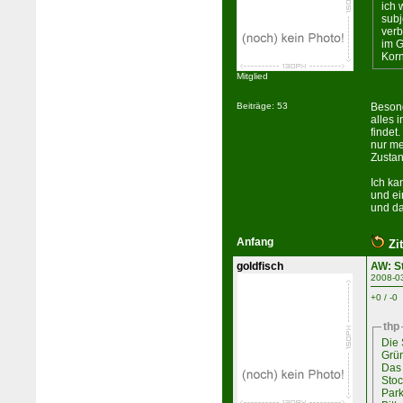
ich 
subj
verb
im G
Kor
Mitglied
Besond
Beiträge: 53
alles 
findet
nur me
Zustan
Ich ka
und e
und da
Anfang
Zit
goldfisch
AW: S
2008-0
+0 / -0
thp
Die 
Grün
Das 
Stoc
Park