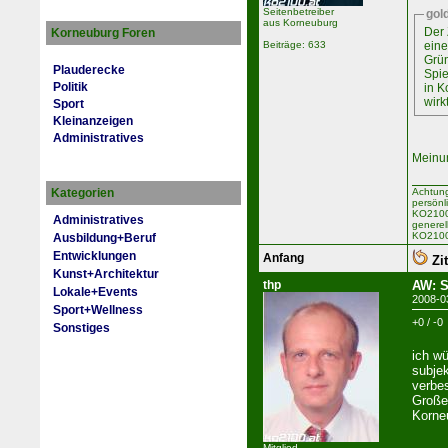
Seitenbetreiber
gol
aus Korneuburg
Der 
Korneuburg Foren
Beiträge: 633
eine
Grün
Plauderecke
Spie
Politik
in K
wirk
Sport
Kleinanzeigen
Administratives
Meinu
Achtung
Kategorien
persönl
KO2100 
Administratives
generel
KO2100
Ausbildung+Beruf
Entwicklungen
Anfang
Zit
Kunst+Architektur
thp
AW: S
Lokale+Events
2008-0
Sport+Wellness
+0 / -0
Sonstiges
ich w
subjek
verbe
Große
Korne
Mitglied