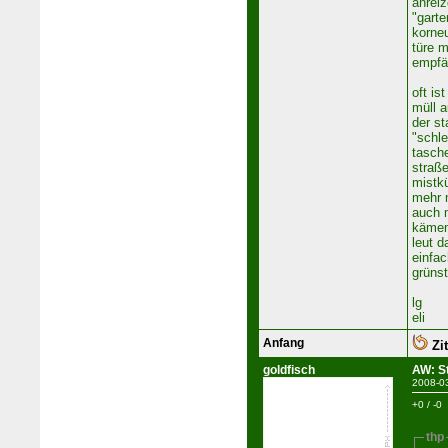
anreiz
"garte
korneu
türe m
empfän
oft is
müll a
der st
"schl
tasch
straß
mistkü
mehr 
auch m
kämen 
leut d
einfac
grünst
lg
eli
Anfang
Zit
goldfisch
AW: S
2008-0
+0 / -0
thp