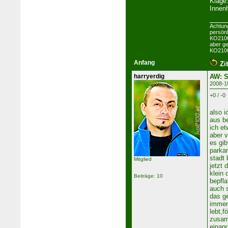
Klage
Innenh
Achtun
persön
KO2100 
aber ge
KO2100
Anfang
Zit
harryerdig
AW: S
2008-1
+0 / -0
also i
aus be
ich et
aber v
es gib
parkan
stadt 
Mitglied
jetzt 
klein 
Beiträge: 10
bepfl
auch s
das ge
immer
lebt,f
zusam
einand