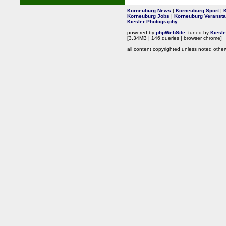
Korneuburg News
|
Korneuburg Sport
|
Korneuburg Jobs
|
Korneuburg Veransta
Kiesler Photography
powered by
phpWebSite
, tuned by
Kiesl
[3.34MB | 146 queries | browser chrome]
all content copyrighted unless noted other