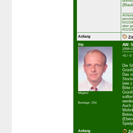
unmitt
(Blaul
Achtun
persön
KO2100 
aber ge
KO2100
Anfang
Zit
thp
AW: S
2008-0
+0 / -0
Die St
Grünfl
Das si
Stocke
(wie z
Bitte 
Grünfl
Mitglied
sollte
werde
Beiträge: 254
Auch 
Wohnb
Betre
(Ebens
Spielp
Anfang
Zit