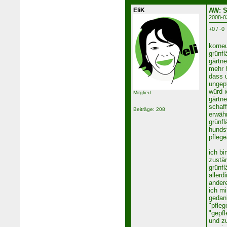
EliK
AW: S
2008-0
+0 / -0
korneu
grünfl
gärtne
mehr 
dass 
ungepf
würd i
Mitglied
gärtn
schaff
Beiträge: 208
erwähn
grünfl
hunds
pflege
ich bi
zustän
grünfl
allerd
ander
ich mi
gedan
"pfleg
"gepfl
und z