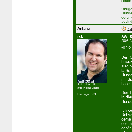
schön i
Übrige
Hundek
dort n
auch d
Anfang
Zit
rck
AW: S
2008-0
+0 / -0
Der I
bewußt
also 
la Sch
Hunde
mir d
habe.
Seitenbetreiber
aus Korneuburg
Das T
Beiträge: 633
in
die
Hunde
Ich k
Dabsc
gerne
geschr
gepfle