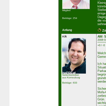
Kleini
könnte
Stelle
Mitglied
einige
Dageg
Beiträge: 254
die vo
sehrwo
Anfang
Zit
rck
AW: S
2008-0
+0 / -0
Welch
Gemei
Ich ha
Situat
Parkan
begrün
Seitenbetreiber
aus Korneuburg
grunds
werde
Beiträge: 633
Sicher
Mofa-
zerbr
Grün. 
wicht