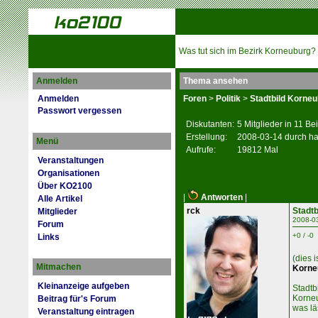
Was tut sich im Bezirk Korneuburg?
Anmelden
Thema ansehen
Anmelden
Foren
>
Politik
>
Stadtbild Korne
Passwort vergessen
Diskutanten:
5 Mitglieder in 11 Be
Erstellung:
2008-03-14 durch ha
Menü
Aufrufe:
19812 Mal
Veranstaltungen
Organisationen
Über KO2100
|
Antworten
|
Alle Artikel
rck
Stadt
Mitglieder
2008-0
Forum
+0 / -0
Links
(dies 
Mitmachen
Korne
Kleinanzeige aufgeben
Stadtb
Korneu
Beitrag für's Forum
was lä
Veranstaltung eintragen