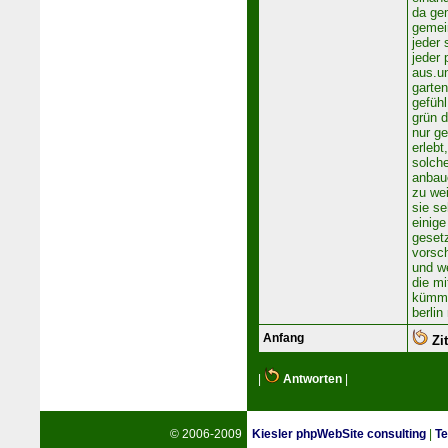
da ge
gemei
jeder 
jeder 
aus.un
garten
gefühl
grün d
nur ge
erlebt
solche
anbau
zu we
sie s
einig
geset
vorsc
und w
die mi
kümme
berli
Anfang
Zit
|
Antworten
|
© 2006-2009
Kiesler phpWebSite consulting
|
Te