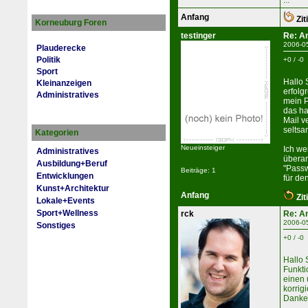
...
Anfang
Zit
Korneuburg Foren
testinger
Re: A
2006-0
Plauderecke
Politik
+0 / -0
Sport
Hallo 
Kleinanzeigen
erfolg
Administratives
mein 
das ha
Mail v
seltsa
Kategorien
Neueinsteiger
Ich we
Administratives
überar
Ausbildung+Beruf
"Passw
Beiträge: 1
Entwicklungen
für de
Kunst+Architektur
Anfang
Zit
Lokale+Events
Sport+Wellness
rck
Re: A
2006-0
Sonstiges
+0 / -0
Hallo 
Funkti
einen 
korrig
Danke