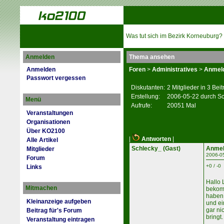
Was tut sich im Bezirk Korneuburg?
Anmelden
Thema ansehen
Anmelden
Foren
>
Administratives
>
Anmeld
Passwort vergessen
Diskutanten:
2 Mitglieder in 3 Bei
Erstellung:
2006-05-22 durch S
Menü
Aufrufe:
20051 Mal
Veranstaltungen
Organisationen
Über KO2100
|
Antworten
|
Alle Artikel
Schlecky_ (Gast)
Anmel
Mitglieder
2006-0
Forum
+0 / -0
Links
Hallo 
Mitmachen
bekom
haben
Kleinanzeige aufgeben
und ei
gar ni
Beitrag für's Forum
bringt.
Veranstaltung eintragen