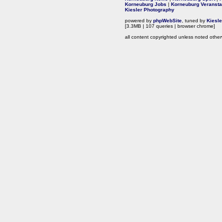
Korneuburg Jobs
|
Korneuburg Veransta
Kiesler Photography
powered by
phpWebSite
, tuned by
Kiesl
[3.3MB | 107 queries | browser chrome]
all content copyrighted unless noted other