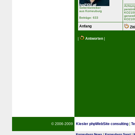
Achtung
Seitenbetreiber
persönl
aus Korneuburg
KO2100 
generel
Beiträge: 633
KO2100
Anfang
Zit
|
Antworten
|
© 2006-2009
Kiesler phpWebSite consulting
|
Te
Korneuburg News
|
Korneuburg Sport
|