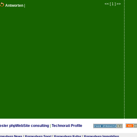
<< [ 1 ] >>
Antworten
|
esler phpWebSite consulting
|
Technorati Profile
rneuburg News
|
Korneuburg Sport
|
Korneuburg Kultur
|
Korneuburg Immobilien