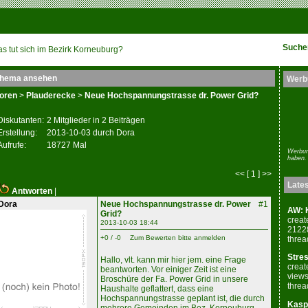
Suche
s tut sich im Bezirk Korneuburg?
hema ansehen
Werb
oren
>
Plauderecke
>
Neue Hochspannungstrasse dr. Power Grid?
Diskutanten:
2 Mitglieder in 2 Beiträgen
Erstellung:
2013-10-03 durch Dora
Aufrufe:
18727 Mal
Werbun
haben.
<< [ 1 ] >>
Late
Antworten
|
Dora
Neue Hochspannungstrasse dr. Power
#1
AW: K
Grid?
creat
2013-10-03 18:44
2122
+0 / -0
Zum Bewerten bitte anmelden
threa
Stres
Hallo, vlt. kann mir hier jem. eine Frage
creat
beantworten. Vor einiger Zeit ist eine
views
Broschüre der Fa. Power Grid in unsere
threa
Haushalte geflattert, dass eine
Hochspannungstrasse geplant ist, die durch
Kaspe