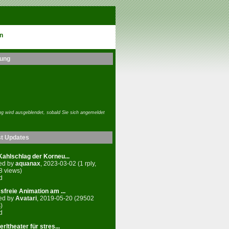
n
ung
g wird ausgeblendet, sobald Sie sich angemeldet
st Updates
ahlschlag der Korneu...
ed by
aquanax
, 2023-03-02 (1 rply,
8 views)
d
sfreie Animation am ...
ed by
Avatari
, 2019-05-20 (29502
)
d
rltheater für stres...