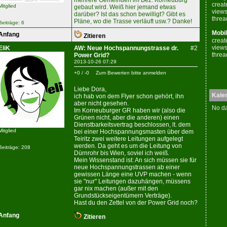
mehrere Gemeinden im Bez. Korneuburg
creat
Mitglied
gebaut wird. Weiß hier jemand etwas
views
darüber? Ist das schon bewilligt? Gibt es
threa
Pläne, wo die Trasse verläuft usw.? Danke!
Beiträge: 6
Mobil
Anfang
Zitieren
creat
views
EliK
AW: Neue Hochspannungstrasse dr.
#2
threa
Power Grid?
2013-10-26 07:29
+0 / -0
Zum Bewerten bitte anmelden
Liebe Dora,
Kale
ich hab von dem Flyer schon gehört, ihn
aber nicht gesehen.
No da
Im Korneuburger GR haben wir (also die
Grünen nicht, aber die anderen) einen
Dienstbarkeitsvertrag beschlossen, lt. dem
Mitglied
bei einer Hochspannungsmasten über dem
Teiritz zwei weitere Leitungen aufgelegt
werden. Da geht es um die Leitung von
Beiträge: 208
Dürnrohr bis Wien, soviel ich weiß.
Mein Wissenstand ist: An sich müssen sie für
neue Hochspannungstrassen ab einer
gewissen Länge eine UVP machen - wenn
sie "nur" Leitungen dazuhängen, müssens
gar nix machen (außer mit den
Grundstückseigentümern Verträge).
Hast du den Zettel von der Power Grid noch?
Anfang
Zitieren