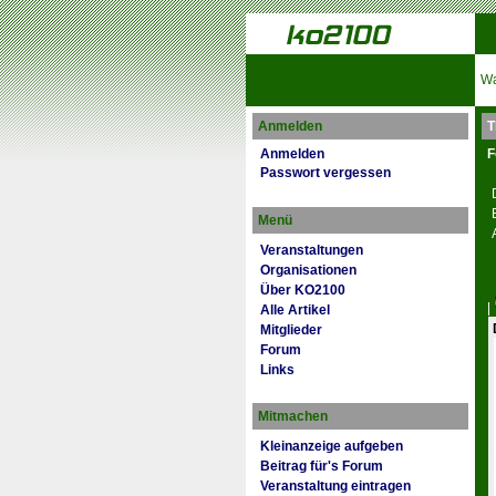
Wa
Anmelden
T
Anmelden
F
Passwort vergessen
Menü
Veranstaltungen
Organisationen
Über KO2100
|
Alle Artikel
Mitglieder
Forum
Links
Mitmachen
Kleinanzeige aufgeben
Beitrag für's Forum
Veranstaltung eintragen