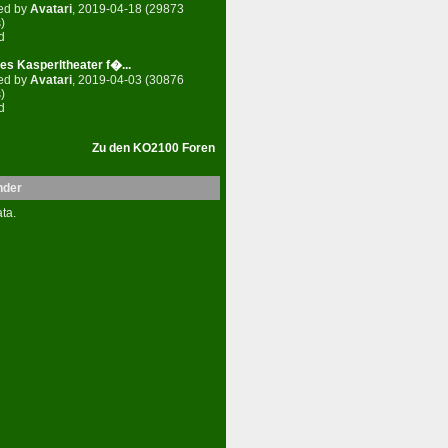
ed by
Avatari
, 2019-04-18 (29873
)
d
es Kasperltheater f�...
ed by
Avatari
, 2019-04-03 (30876
)
d
Zu den KO2100 Foren
nder
ta.