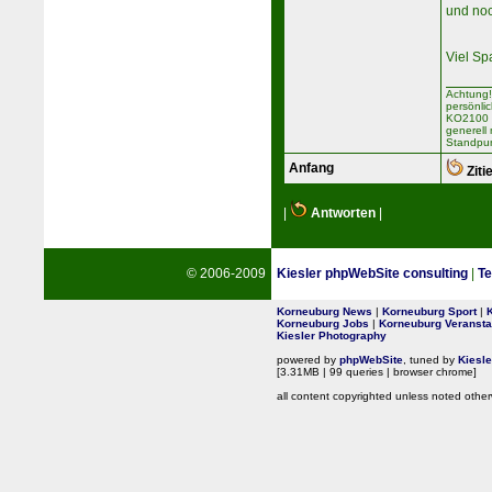
und noc
Viel Sp
Achtung!
persönli
KO2100 b
generell
Standpun
Anfang
Ziti
|
Antworten
|
© 2006-2009
Kiesler phpWebSite consulting
|
Te
Korneuburg News
|
Korneuburg Sport
|
Korneuburg Jobs
|
Korneuburg Veransta
Kiesler Photography
powered by
phpWebSite
, tuned by
Kiesl
[3.31MB | 99 queries | browser chrome]
all content copyrighted unless noted other