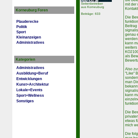
die bek
Seitenbetreiber
mit der
aus Korneuburg
Kontak
Korneuburg Foren
Beiträge: 633
Die Bew
funktio
Plauderecke
Beitrag
Politik
signali
Sport
genau e
Kleinanzeigen
werden.
Administratives
kann ma
weiters
KO2100 
als Bew
Kategorien
Bewertu
Administratives
Also z
Ausbildung+Beruf
"Like" B
sondern
Entwicklungen
man Di
Kunst+Architektur
bekann
Lokale+Events
signali
kann ma
Sport+Wellness
einzeln
Sonstiges
funktio
Die Bew
private
etwas f
mich wen
Die fol