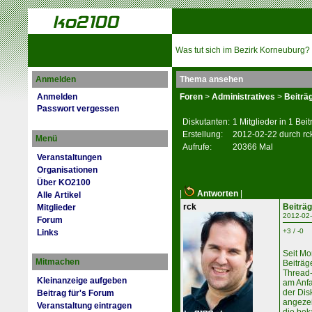
Was tut sich im Bezirk Korneuburg?
Anmelden
Thema ansehen
Anmelden
Foren
>
Administratives
>
Beiträ
Passwort vergessen
Diskutanten:
1 Mitglieder in 1 Bei
Erstellung:
2012-02-22 durch rc
Menü
Aufrufe:
20366 Mal
Veranstaltungen
Organisationen
Über KO2100
|
Antworten
|
Alle Artikel
rck
Beiträ
Mitglieder
2012-02-
Forum
+3 / -0
Links
Seit Mo
Mitmachen
Beiträg
Thread-
Kleinanzeige aufgeben
am Anfa
der Dis
Beitrag für's Forum
angezei
Veranstaltung eintragen