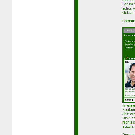
man be
Forum b
schon v
Gebrau
Fotost
Im erst
Kopfber
also we
Diskuss
rechts d
Button.