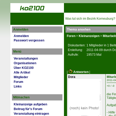
Was tut sich im Bezirk Korneuburg?
Anmelden
Thema ansehen
Anmelden
Foren
>
Kleinanzeigen
>
Mitarbei
Passwort vergessen
Diskutanten:
1 Mitglieder in 1 Bei
Erstellung:
2011-04-09 durch D
Menü
Aufrufe:
19573 Mal
Veranstaltungen
Organisationen
Über KO2100
|
Antworten
|
Alle Artikel
Dora
Mitarb
Mitglieder
2011-04
Forum
+0 / -0
Links
die Fi
Mitmachen
Tätigke
Kleinanzeige aufgeben
Aufga
Beitrag für's Forum
- Hilf
Veranstaltung eintragen