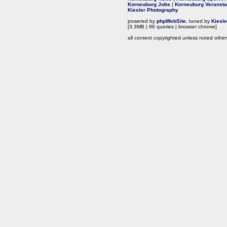
Korneuburg Jobs
|
Korneuburg Veransta
Kiesler Photography
powered by
phpWebSite
, tuned by
Kiesl
[3.3MB | 96 queries | browser chrome]
all content copyrighted unless noted other