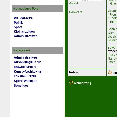
- div.
Mitglied
- Hilf
Korneuburg Foren
Vorau
Beiträge: 6
- Freu
KundI
Plauderecke
- Inte
Politik
Sport
Lohn n
Kleinanzeigen
Gerne 
Administratives
die si
Studen
Bewerb
Kategorien
office
013 76
Administratives
Nähere
Ausbildung+Beruf
unter 
Entwicklungen
Kunst+Architektur
Anfang
Zit
Lokale+Events
Sport+Wellness
|
Antworten
|
Sonstiges