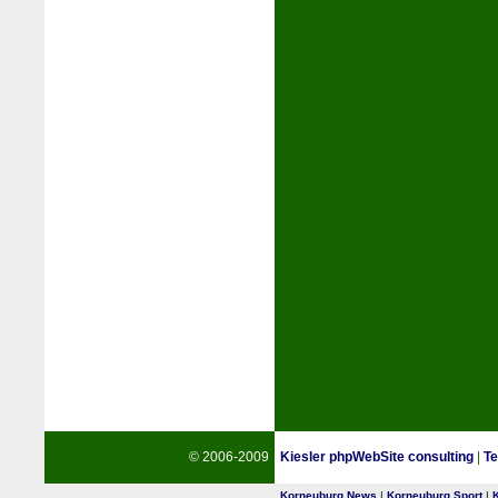
© 2006-2009
Kiesler phpWebSite consulting
|
Te
Korneuburg News
|
Korneuburg Sport
|