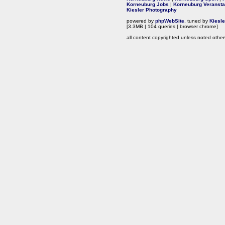
Korneuburg Jobs
|
Korneuburg Veransta
Kiesler Photography
powered by
phpWebSite
, tuned by
Kiesl
[3.3MB | 104 queries | browser chrome]
all content copyrighted unless noted other