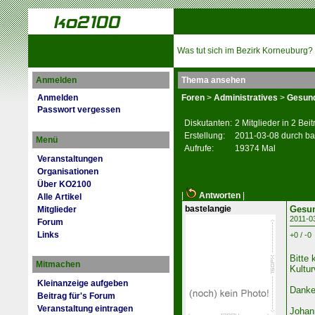
Was tut sich im Bezirk Korneuburg?
Anmelden
Thema ansehen
Anmelden
Foren
>
Administratives
>
Gesund
Passwort vergessen
Diskutanten:
2 Mitglieder in 2 Bei
Erstellung:
2011-03-08 durch ba
Menü
Aufrufe:
19374 Mal
Veranstaltungen
Organisationen
Über KO2100
|
Antworten
|
Alle Artikel
bastelangie
Gesun
Mitglieder
2011-0
Forum
Links
+0 / -0
Bitte 
Mitmachen
Kultur
Kleinanzeige aufgeben
Dank
Beitrag für's Forum
Veranstaltung eintragen
Johan