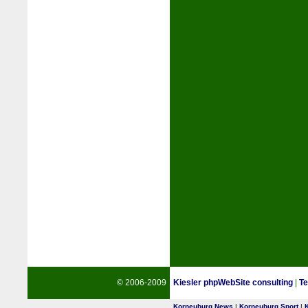
© 2006-2009
Kiesler phpWebSite consulting
|
Te
Korneuburg News
|
Korneuburg Sport
|