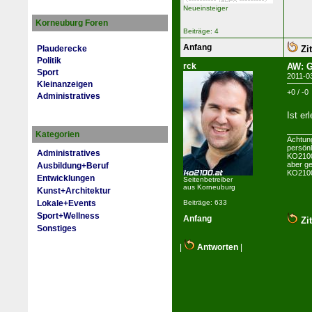
Neueinsteiger
Korneuburg Foren
Beiträge: 4
Anfang
Zit
Plauderecke
Politik
rck
AW: G
Sport
2011-0
Kleinanzeigen
+0 / -0
Administratives
Ist erl
Kategorien
Achtun
persön
Administratives
KO2100 
aber ge
Ausbildung+Beruf
KO2100
Entwicklungen
Seitenbetreiber
aus Korneuburg
Kunst+Architektur
Lokale+Events
Beiträge: 633
Sport+Wellness
Anfang
Zit
Sonstiges
|
Antworten
|