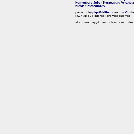
Korneuburg Jobs
|
Korneuburg Veransta
Kiesler Photography
powered by
phpWebSite
, tuned by
Kiesl
[3.14MB | 74 queries | browser chrome]
all content copyrighted unless noted other