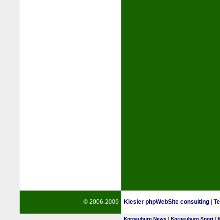
© 2006-2009
Kiesler phpWebSite consulting
|
Te
Korneuburg News
|
Korneuburg Sport
|