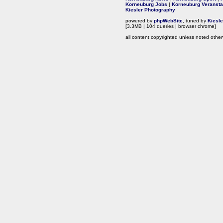
Korneuburg Jobs
|
Korneuburg Veransta
Kiesler Photography
powered by
phpWebSite
, tuned by
Kiesl
[3.3MB | 104 queries | browser chrome]
all content copyrighted unless noted other