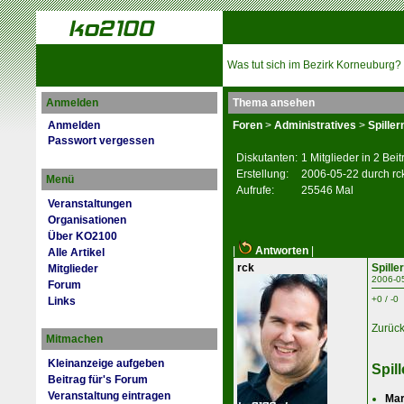
Was tut sich im Bezirk Korneuburg?
Anmelden
Thema ansehen
Anmelden
Foren
>
Administratives
>
Spille
Passwort vergessen
Diskutanten:
1 Mitglieder in 2 Bei
Erstellung:
2006-05-22 durch rc
Menü
Aufrufe:
25546 Mal
Veranstaltungen
Organisationen
Über KO2100
|
Antworten
|
Alle Artikel
rck
Spille
Mitglieder
2006-0
Forum
+0 / -0
Links
Zurüc
Mitmachen
Kleinanzeige aufgeben
Spil
Beitrag für's Forum
Veranstaltung eintragen
Mar