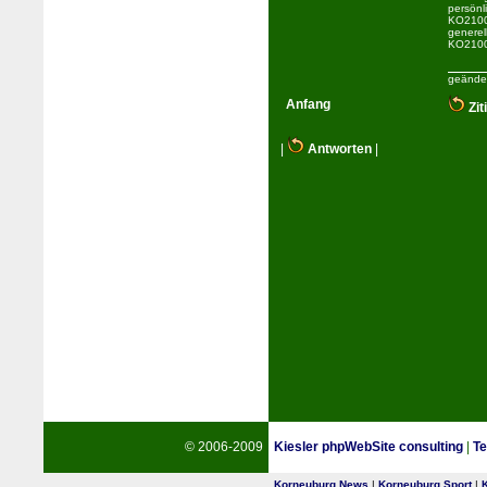
persönl
KO2100 
generel
KO2100
geänder
Anfang
Zit
|
Antworten
|
© 2006-2009
Kiesler phpWebSite consulting
|
Te
Korneuburg News
|
Korneuburg Sport
|