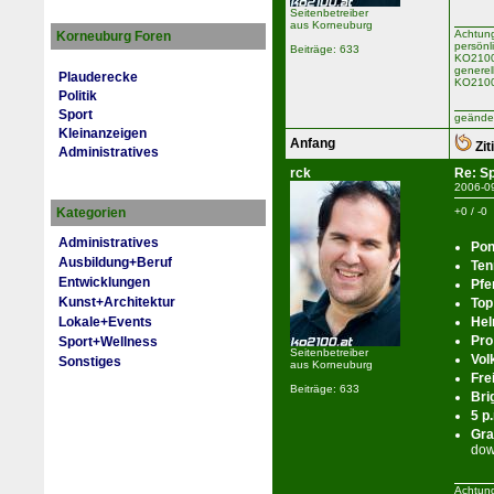
Seitenbetreiber
aus Korneuburg
Achtung
Korneuburg Foren
persönl
Beiträge: 633
KO2100 
generel
Plauderecke
KO2100
Politik
Sport
geänder
Kleinanzeigen
Anfang
Zit
Administratives
rck
Re: Sp
2006-0
Kategorien
+0 / -0
Administratives
Pon
Ausbildung+Beruf
Ten
Entwicklungen
Pfe
Kunst+Architektur
Top
Lokale+Events
Hel
Pro
Sport+Wellness
Seitenbetreiber
Vol
Sonstiges
aus Korneuburg
Fre
Beiträge: 633
Bri
5 p
Gra
dow
Achtung