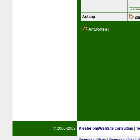
geänder
Anfang
Zit
|
Antworten
|
© 2006-2009
Kiesler phpWebSite consulting
|
Te
Korneuburg News
|
Korneuburg Sport
|