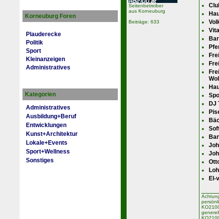
Clu
Seitenbetreiber
aus Korneuburg
Hau
Korneuburg Foren
Vol
Beiträge: 633
Vit
Plauderecke
Bar
Politik
Pfe
Sport
Fre
Kleinanzeigen
Fre
Administratives
Fre
Wol
Hau
Kategorien
Spo
DJ 
Administratives
Pis
Ausbildung+Beruf
Bäc
Entwicklungen
Sof
Kunst+Architektur
Ban
Lokale+Events
Joh
Sport+Wellness
Joh
Sonstiges
Ott
Loh
El-
Achtung
persönl
KO2100 
generel
KO2100