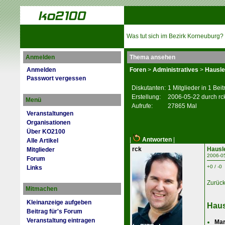
Was tut sich im Bezirk Korneuburg?
Anmelden
Thema ansehen
Anmelden
Foren
>
Administratives
>
Hausle
Passwort vergessen
Diskutanten:
1 Mitglieder in 1 Bei
Erstellung:
2006-05-22 durch rc
Menü
Aufrufe:
27865 Mal
Veranstaltungen
Organisationen
Über KO2100
|
Antworten
|
Alle Artikel
rck
Hausl
Mitglieder
2006-0
Forum
+0 / -0
Links
Zurüc
Mitmachen
Kleinanzeige aufgeben
Haus
Beitrag für's Forum
Veranstaltung eintragen
Mar