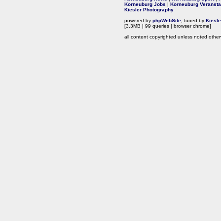
Korneuburg Jobs
|
Korneuburg Veransta
Kiesler Photography
powered by
phpWebSite
, tuned by
Kiesl
[3.3MB | 99 queries | browser chrome]
all content copyrighted unless noted other