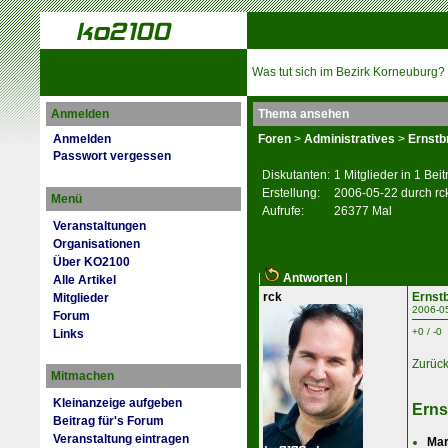
Was tut sich im Bezirk Korneuburg?
Anmelden
Thema ansehen
Anmelden
Foren
>
Administratives
>
Ernstb
Passwort vergessen
Diskutanten:
1 Mitglieder in 1 Bei
Erstellung:
2006-05-22 durch rc
Menü
Aufrufe:
26377 Mal
Veranstaltungen
Organisationen
Über KO2100
|
Antworten
|
Alle Artikel
rck
Ernst
Mitglieder
2006-0
Forum
+0 / -0
Links
Zurüc
Mitmachen
Kleinanzeige aufgeben
Erns
Beitrag für's Forum
Veranstaltung eintragen
Mar