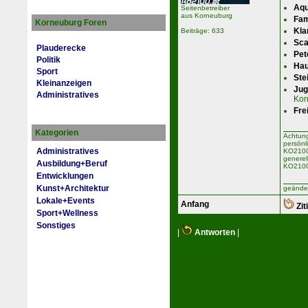
Aqu
Seitenbetreiber
aus Korneuburg
Fam
Korneuburg Foren
Kla
Beiträge: 633
Sca
Plauderecke
Pet
Politik
Hau
Sport
Ste
Kleinanzeigen
Jug
Administratives
Kor
Fre
Kategorien
Achtung
persönl
Administratives
KO2100 
generel
Ausbildung+Beruf
KO2100
Entwicklungen
Kunst+Architektur
geänder
Lokale+Events
Anfang
Zit
Sport+Wellness
Sonstiges
|
Antworten
|