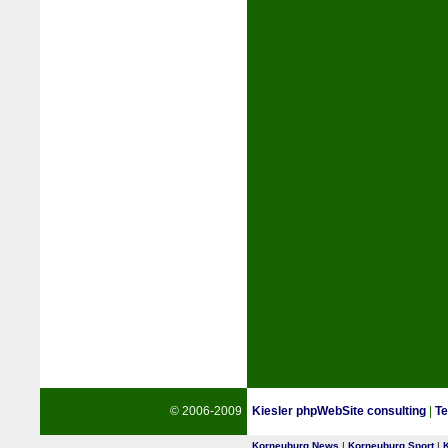
© 2006-2009
Kiesler phpWebSite consulting
|
Te
Korneuburg News
|
Korneuburg Sport
|