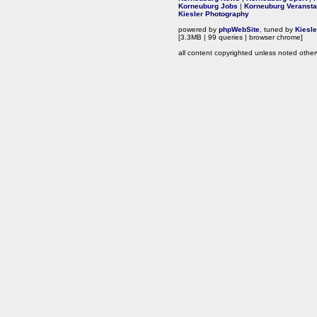
Korneuburg Jobs
|
Korneuburg Veransta
Kiesler Photography
powered by
phpWebSite
, tuned by
Kiesl
[3.3MB | 99 queries | browser chrome]
all content copyrighted unless noted other