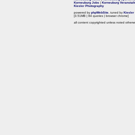
Korneuburg Jobs
|
Korneuburg Veranstal
Kiesler Photography
powered by
phpWebSite
, tuned by
Kiesler
[3.51MB | 84 queries | browser chrome]
all content copyrighted unless noted otherw