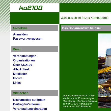
Was tut sich im Bezirk Korneuburg?
Anmelden
Das Donauzentrum baut um
Anmelden
Passwort vergessen
Menü
Veranstaltungen
Organisationen
Über KO2100
Alle Artikel
Mitglieder
Forum
Links
Mitmachen
Das Donauzentrum ist 18km
entfernt vom Korneuburger
Kleinanzeige aufgeben
Hauptplatz. Und bietet neben
seinen 1.330 Parkplätzen
Beitrag für's Forum
auch noch 180 Betriebe.
Veranstaltung eintragen