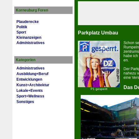
Korneuburg Foren
Plauderecke
Politik
Parkplatz Umbau
Sport
Kleinanzeigen
Schon sei
Administratives
Rumpeln 
zen­trums
habe ich
Kategorien
en.
Administratives
Der Park­
nahezu v
Ausbildung+Beruf
eine Ver
Entwicklungen
Kunst+Architektur
Das D
P1 gesperrt
Lokale+Events
Sport+Wellness
Sonstiges