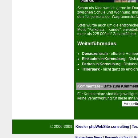
Schon als Kind war ich gerne im Do­
zwischen Schule und Wohnung. Immer
den Teil jenseits der Wagramerstr
Stets wur­de auch um die ent­sprech
Motto "Park­platz = Kunde", erweitert
mehr als 225.000 m² Gesamtfläche.
Weiterführendes
Do­nau­zen­trum
- offizielle Home­
Einkaufen in Kor­neu­burg
- Disku
Parken in Kor­neu­burg
- Diskuss
Trillerpark
- nicht ganz so er­folg­r
Kommentare -
Bitte zum Komment
Für Kommentare sind die jeweiligen
keine Verantwortung für diese Inhalt
© 2006-2009
Kiesler phpWebSite consulting
|
Tec
Korneuburg News
|
Korneuburg Sport
|
Ko