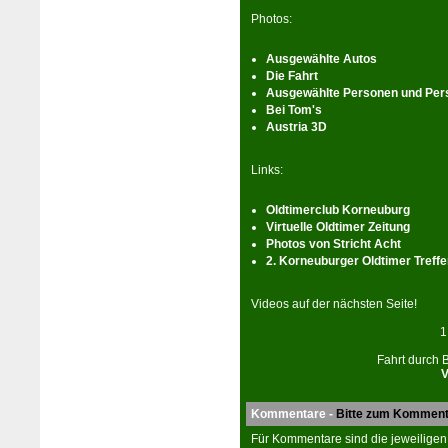
Pho­tos:
Ausgewählte Autos
Die Fahrt
Ausgewählte Per­son­en und Per
Bei Tom's
Austria 3D
Links:
Oldtimerclub Kor­neu­burg
Virtuelle Oldtimer Zeitung
Pho­tos von Stricht Acht
2. Kor­neu­burger Oldtimer Treff
Vi­de­os auf der nächsten Seite!
1
Fahrt durch 
V
Kommentare -
Bitte zum Komment
Für Kommentare sind die jeweiligen