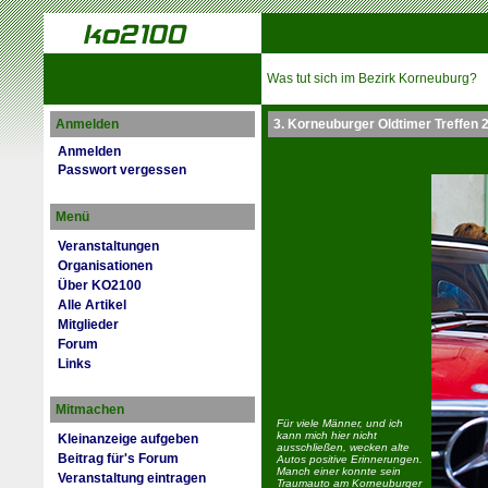
Was tut sich im Bezirk Korneuburg?
Anmelden
3. Korneuburger Oldtimer Treffen 
Anmelden
Passwort vergessen
Menü
Veranstaltungen
Organisationen
Über KO2100
Alle Artikel
Mitglieder
Forum
Links
Mitmachen
Für viele Männer, und ich
kann mich hier nicht
Kleinanzeige aufgeben
ausschließen, wecken alte
Beitrag für's Forum
Autos positive Erinnerungen.
Manch einer konnte sein
Veranstaltung eintragen
Traumauto am Korneuburger