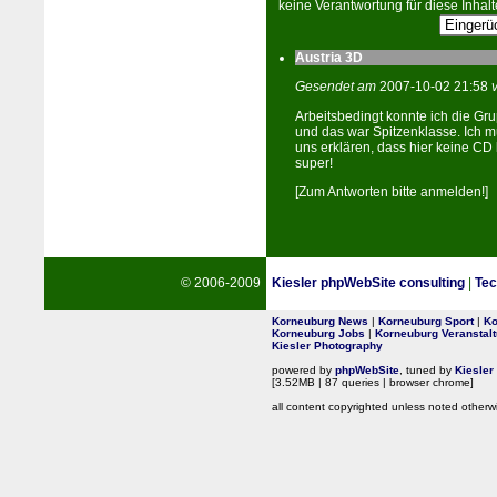
keine Verantwortung für diese Inhalt
Austria 3D
Gesendet am
2007-10-02 21:58
Arbeitsbedingt konnte ich die Gru
und das war Spitzenklasse. Ich 
uns erklären, dass hier keine CD lä
super!
[Zum Antworten bitte anmelden!]
© 2006-2009
Kiesler phpWebSite consulting
|
Tec
Korneuburg News
|
Korneuburg Sport
|
Ko
Korneuburg Jobs
|
Korneuburg Veranstal
Kiesler Photography
powered by
phpWebSite
, tuned by
Kiesler
[3.52MB | 87 queries | browser chrome]
all content copyrighted unless noted otherw