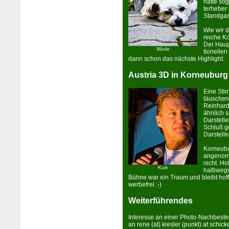
hatte so
terheber 
Standgas
Wie wir 
reiche Ko
Der Haupt
Müde
tio­nell
dann schon das nächste Highlight.
Austria 3D in Korneuburg
Eine Sti
täuschen
Reinhard
ähnlich s
Darstell
Schluß g
Darstelle
Kor­neu­
angenomme
nicht. Ho
Kurt
halbwegs
Bühne war ein Traum und bleibt hof
werbefrei :-)
Weiterführendes
In­ter­es­se an ein­er Photo-Nachbest
an rene (at) kiesler (punkt) at schick