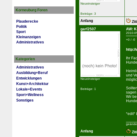
Neueinsteiger
Korneuburg Foren
Beiträge: 3
Anfang
Plauderecke
Zit
Politik
garf2507
AW: K
Sport
2010-0
Kleinanzeigen
+0 / -0
Administratives
http:/
Ihr Fa
Kategorien
Hundef
Administratives
Heimli
Ausbildung+Beruf
und Ve
Entwicklungen
Neueinsteiger
möglic
Kunst+Architektur
Sollte
Lokale+Events
Beiträge: 1
sagen 
Sport+Wellness
Wir b
Sonstiges
Hunde 
*edit*
geänder
Anfang
Zit