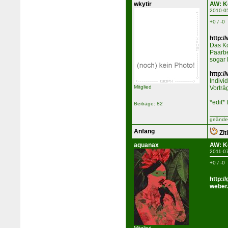
wkytir
AW: K
2010-0
+0 / -0
http:/
Das Ko
Paarbe
sogar 
http:/
Indivi
Mitglied
Vortr
*edit*
Beiträge: 82
geänder
Anfang
Zit
aquanax
AW: K
2011-0
+0 / -0
http:/
weber.
Mitglied