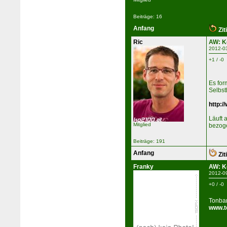
Beiträge: 16
Anfang
Zit
Ric
AW: K
2012-0
+1 / -0
Es for
Selbst
http:/
Läuft 
Mitglied
bezoge
Beiträge: 191
Anfang
Zit
Franky
AW: K
2012-0
+0 / -0
Tonba
www.t