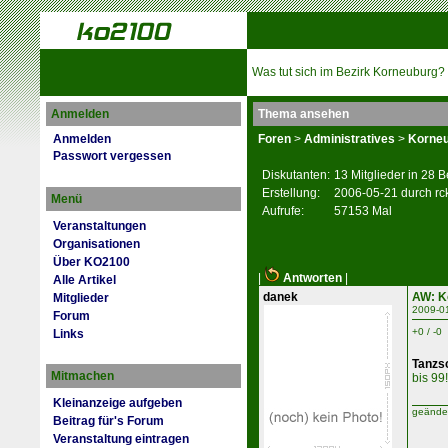
Was tut sich im Bezirk Korneuburg?
Anmelden
Thema ansehen
Anmelden
Foren
>
Administratives
>
Korneu
Passwort vergessen
Diskutanten:
13 Mitglieder in 28 B
Erstellung:
2006-05-21 durch rc
Menü
Aufrufe:
57153 Mal
Veranstaltungen
Organisationen
Über KO2100
|
Antworten
|
Alle Artikel
danek
AW: K
Mitglieder
2009-0
Forum
+0 / -0
Links
Tanzs
Mitmachen
bis 99!
Kleinanzeige aufgeben
geänder
Beitrag für's Forum
Veranstaltung eintragen