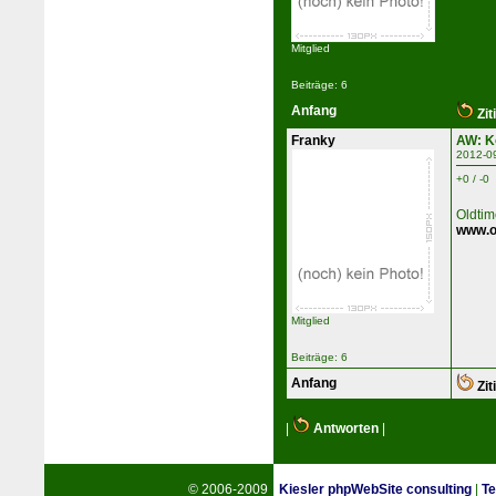
Mitglied
Beiträge: 6
Anfang
Zit
Franky
AW: K
2012-0
+0 / -0
Oldtim
www.o
Mitglied
Beiträge: 6
Anfang
Zit
|
Antworten
|
© 2006-2009
Kiesler phpWebSite consulting
|
Te