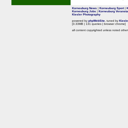
Korneuburg News
|
Korneuburg Sport
|
Korneuburg Jobs
|
Korneuburg Veransta
Kiesler Photography
powered by
phpWebSite
, tuned by
Kiesl
[3.33MB | 131 queries | browser chrome]
all content copyrighted unless noted other