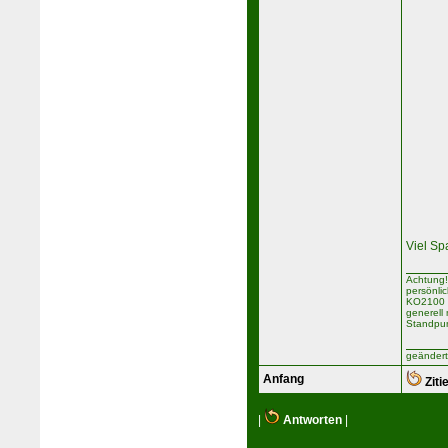
Viel Sp
Achtung!
persönli
KO2100 b
generell
Standpun
geändert
Anfang
Ziti
|
Antworten
|