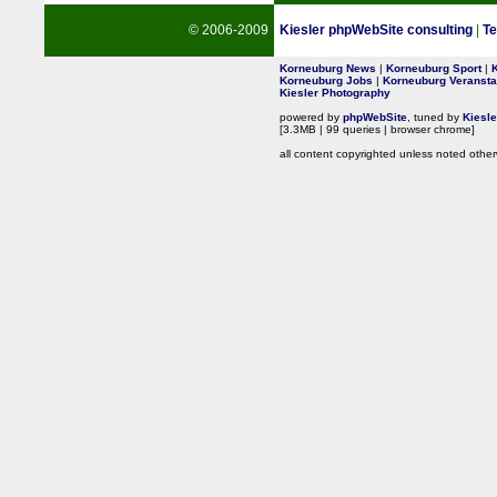
© 2006-2009
Kiesler phpWebSite consulting
|
Te
Korneuburg News
|
Korneuburg Sport
|
Korneuburg Jobs
|
Korneuburg Veransta
Kiesler Photography
powered by
phpWebSite
, tuned by
Kiesl
[3.3MB | 99 queries | browser chrome]
all content copyrighted unless noted other