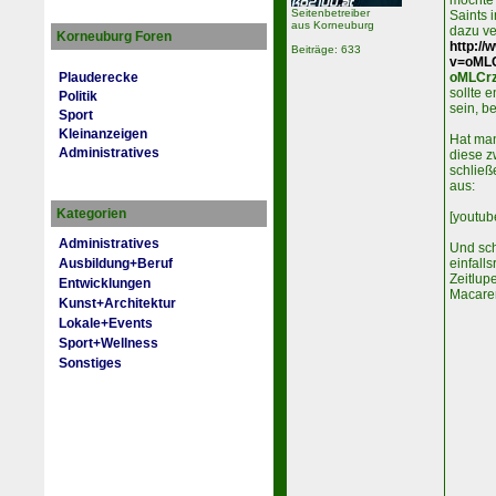
möchte
Seitenbetreiber
Saints 
aus Korneuburg
dazu ve
Korneuburg Foren
http:/
Beiträge: 633
v=oML
oMLCr
Plauderecke
sollte 
Politik
sein, b
Sport
Kleinanzeigen
Hat man
Administratives
diese z
schließ
aus:
Kategorien
[
yout
ub
Administratives
Und sch
Ausbildung+Beruf
einfall
Zeitlup
Entwicklungen
Macaren
Kunst+Architektur
Lokale+Events
Sport+Wellness
Sonstiges