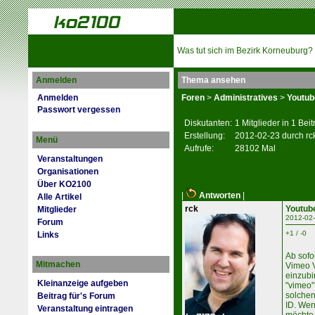
Was tut sich im Bezirk Korneuburg?
Anmelden
Thema ansehen
Anmelden
Foren
>
Administratives
>
Youtub
Passwort vergessen
Diskutanten:
1 Mitglieder in 1 Bei
Erstellung:
2012-02-23 durch rc
Menü
Aufrufe:
28102 Mal
Veranstaltungen
Organisationen
Über KO2100
|
Antworten
|
Alle Artikel
rck
Youtub
Mitglieder
2012-02-
Forum
+1 / -0
Links
Ab sofo
Mitmachen
Vimeo V
einzubi
Kleinanzeige aufgeben
"vimeo"
solchen
Beitrag für's Forum
ID. Wen
Veranstaltung eintragen