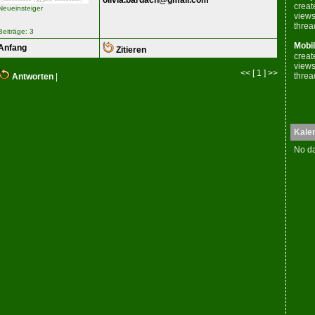
olivia.bardach@gmail.com
creat
Neueinsteiger
views
threa
Beiträge: 3
Mobil
Anfang
Zitieren
creat
views
<< [ 1 ] >>
threa
Antworten
|
Kale
No da