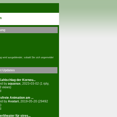
n
ung
g wird ausgeblendet, sobald Sie sich angemeldet
st Updates
ahlschlag der Korneu...
ed by
aquanax
, 2023-03-02 (1 rply,
3 views)
d
sfreie Animation am ...
ed by
Avatari
, 2019-05-20 (29492
)
d
rltheater für stres...