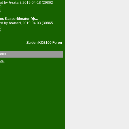
ed by
Avatari
, 2019-04-18 (29862
)
d
es Kasperltheater f�...
ed by
Avatari
, 2019-04-03 (30865
)
d
Zu den KO2100 Foren
nder
ta.