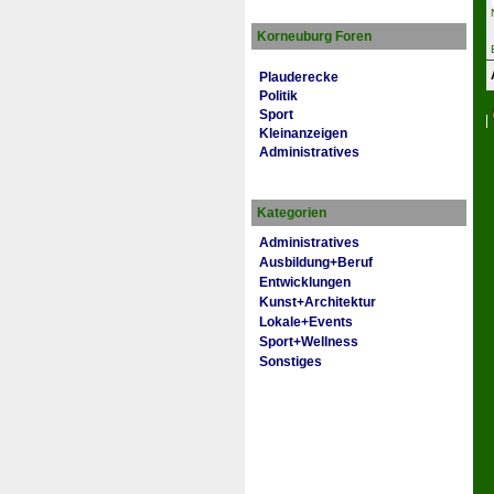
Korneuburg Foren
Plauderecke
Politik
Sport
|
Kleinanzeigen
Administratives
Kategorien
Administratives
Ausbildung+Beruf
Entwicklungen
Kunst+Architektur
Lokale+Events
Sport+Wellness
Sonstiges