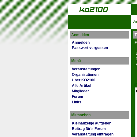
Wa
Anmelden
T
Anmelden
F
Passwort vergessen
Menü
Veranstaltungen
Organisationen
Über KO2100
|
Alle Artikel
Mitglieder
Forum
Links
Mitmachen
Kleinanzeige aufgeben
Beitrag für's Forum
Veranstaltung eintragen