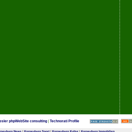
esler phpWebSite consulting
|
Technorati Profile
rneuburg News
|
Korneuburg Sport
|
Korneuburg Kultur
|
Korneuburg Immobilien