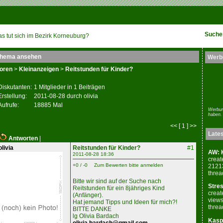
Suche
s tut sich im Bezirk Korneuburg?
hema ansehen
Werb
oren
>
Kleinanzeigen
>
Reitstunden für Kinder?
Diskutanten:
1 Mitglieder in 1 Beiträgen
Erstellung:
2011-08-28 durch olivia
Aufrufe:
18885 Mal
Werbun
haben.
<< [ 1 ] >>
Late
Antworten
|
olivia
Reitstunden für Kinder?
#1
AW: K
2011-08-28 18:36
creat
+0 / -0
Zum Bewerten bitte anmelden
2121
threa
Bitte wir sind auf der Suche nach
Stres
Reitstunden für ein 8jähriges Kind
creat
(Anfänger).
views
Hat jemand Tipps und Ideen für mich?!
threa
BITTE DANKE
lg Olivia Bardach
Kaspe