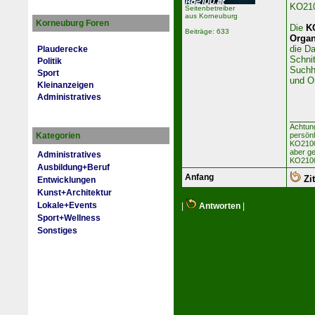
KO210
Seitenbetreiber
aus Korneuburg
Korneuburg Foren
Die
K
Beiträge: 633
Organ
die Da
Plauderecke
Schnit
Politik
Suchh
Sport
und O
Kleinanzeigen
Administratives
Achtun
Kategorien
persön
KO2100 
aber ge
Administratives
KO2100
Ausbildung+Beruf
Anfang
Zit
Entwicklungen
Kunst+Architektur
Lokale+Events
|
Antworten
|
Sport+Wellness
Sonstiges