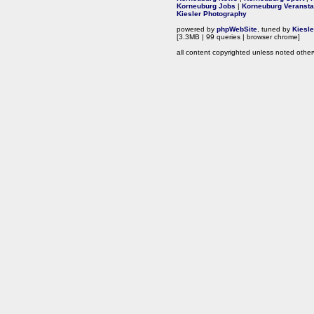
Korneuburg Jobs
|
Korneuburg Veransta
Kiesler Photography
powered by
phpWebSite
, tuned by
Kiesl
[3.3MB | 99 queries | browser chrome]
all content copyrighted unless noted other