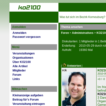
Was tut sich im Bezirk Korneuburg?
Anmelden
Thema ansehen
Anmelden
Foren
>
Administratives
>
KO2100
Passwort vergessen
Diskutanten:
1 Mitglieder in 1 Bei
Erstellung:
2010-05-29 durch rc
Menü
Aufrufe:
19360 Mal
Veranstaltungen
Organisationen
Über KO2100
|
Antworten
|
Alle Artikel
rck
KO210
Mitglieder
2010-0
Forum
Links
+0 / -0
Im fr
Mitmachen
befind
KO210
Kleinanzeige aufgeben
3 Dars
Beitrag für's Forum
Organi
Veranstaltung eintragen
Gemei