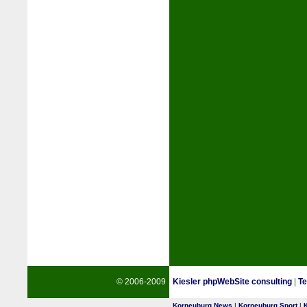
© 2006-2009
Kiesler phpWebSite consulting
|
Te
Korneuburg News
|
Korneuburg Sport
|