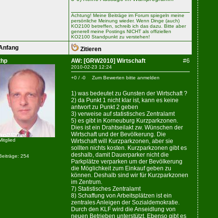
Achtung! Meine Beiträge im Forum spiegeln meine
persönliche Meinung wieder. Wenn Dinge (auch)
KO2100 betreffen, schreib ich das dazu. Bitte aber
generell meine Postings NICHT als offiziellen
KO2100 Standpunkt zu verstehen!
Anfang
Zitieren
thp
AW: [GRW2010] Wirtschaft
#6
2010-02-23 12:24
+0 / -0
Zum Bewerten bitte anmelden
1) was bedeutet zu Gunsten der Wirtschaft ?
2) da Punkt 1 nicht klar ist, kann es keine
antwort zu Punkt 2 geben
3) verweise auf statistisches Zentralamt
5) es gibt in Korneuburg Kurzparkzonen.
Dies ist ein Drahtseilakt zw. Wünschen der
Wirtschaft und der Bevölkerung. Die
Mitglied
Wirtschaft will Kurzparkzonen, aber sie
sollten nichts kosten. Kurzparkzonen gibt es
deshalb, damit Dauerparker nicht die
Beiträge: 254
Parkplätze verparken um der Bevölkerung
die Möglichkeit zum Einkauf geben zu
können. Deshalb sind wir für Kurzparkzonen
im Zentrum.
7) Statistisches Zentralamt
8) Schaffung von Arbeitsplätzen ist ein
zentrales Anleigen der Sozialdemokratie.
Durch den KLF wird die Anseidlung von
neuen Betrieben unterstützt. Ebenso gibt es