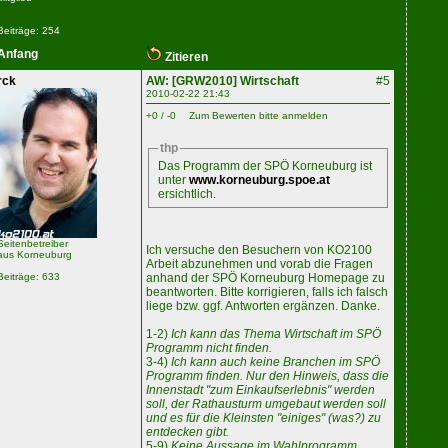
Beiträge: 254
Anfang
Zitieren
rck
AW: [GRW2010] Wirtschaft
#5
2010-02-22 21:43
+0 / -0
Zum Bewerten bitte anmelden
thp
Das Programm der SPÖ Korneuburg ist
unter
www.korneuburg.spoe.at
ersichtlich.
Seitenbetreiber
Ich versuche den Besuchern von KO2100
aus Korneuburg
Arbeit abzunehmen und vorab die Fragen
anhand der SPÖ Korneuburg Homepage zu
Beiträge: 633
beantworten. Bitte korrigieren, falls ich falsch
liege bzw. ggf. Antworten ergänzen. Danke.
1-2)
Ich kann das Thema Wirtschaft im SPÖ
Programm nicht finden.
3-4)
Ich kann auch keine Branchen im SPÖ
Programm finden. Nur den Hinweis, dass die
Innenstadt "zum Einkaufserlebnis" werden
soll, der Rathausturm umgebaut werden soll
und es für die Kleinsten "einiges" (was?) zu
entdecken gibt.
5-9)
Keine Aussage im Wahlprogramm