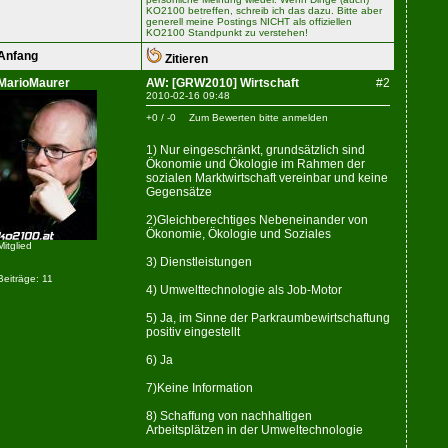
KO2100 betreffen, schreib ich das dazu. Bitte aber
generell meine Postings NICHT als offiziellen
KO2100 Standpunkt zu verstehen!
Anfang
Zitieren
MarioMaurer
AW: [GRW2010] Wirtschaft
#2
2010-02-16 09:48
+0 / -0
Zum Bewerten bitte anmelden
1) Nur eingeschränkt, grundsätzlich sind
Ökonomie und Ökologie im Rahmen der
sozialen Marktwirtschaft vereinbar und keine
Gegensätze
2)Gleichberechtiges Nebeneinander von
Ökonomie, Ökologie und Soziales
Mitglied
3) Dienstleistungen
Beiträge: 11
4) Umwelttechnologie als Job-Motor
5) Ja, im Sinne der Parkraumbewirtschaftung
positiv eingestellt
6) Ja
7)Keine Information
8) Schaffung von nachhaltigen
Arbeitsplätzen in der Umweltechnologie