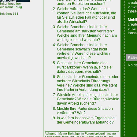
creat
anderen Bereichen machen?
Seitenbetreiber
views
aus Korneuburg
Welche wären das? Wenn nicht,
threa
können Sie Bereiche aufzählen, die
Beiträge: 633
für Sie auf jeden Fall wichtiger sind
Mobil
als die Wirtschaft?
creat
Welche Branchen sind in Ihrer
views
Gemeinde am stärksten vertreten?
threa
Welche sind Ihrer Meinung nach am
wichtigsten und weshalb?
Welche Branchen sind in Ihrer
Gemeinde schwach / gar nicht
vertreten? Wären diese wichtig /
Kale
unwichtig, weshalb?
Gibt es in Ihrer Gemeinde eine
No da
Kurzparkzone? Wenn ja, sind sie
dafür / dagegen, weshalb?
Gibt es in Ihrer Gemeinde einen oder
mehrere Wirtschafts Förderungs
Vereine? Welche sind das, wie steht
Ihre Partei in Verbindung dazu?
Wieviele Arbeitsplätze gibt es in Ihrer
Gemeinde? Wieviele Bürger, wieviele
davon Arbeitssuchend?
Möchte Ihre Partei diese Situation
verändern? Wie?
In wie fern ist das vom Ergebnis bei
der Gemeinderatswahl abhängig?
Achtung! Meine Beiträge im Forum spiegeln meine
persönliche Meinung wieder. Wenn Dinge (auch)