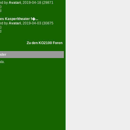
ed by
Avatari
, 2019-04-18 (29871
)
d
es Kasperltheater f�...
ed by
Avatari
, 2019-04-03 (30875
)
d
Zu den KO2100 Foren
nder
ta.