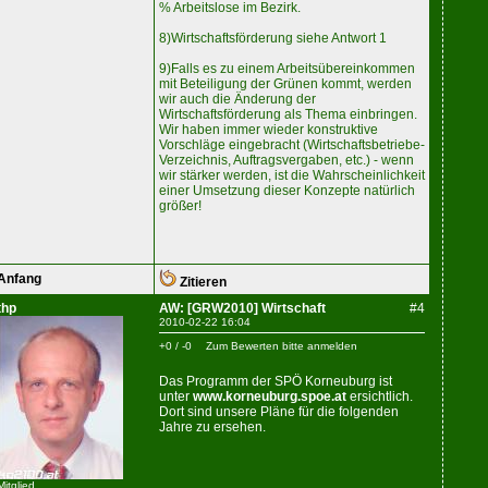
% Arbeitslose im Bezirk.
8)Wirtschaftsförderung siehe Antwort 1
9)Falls es zu einem Arbeitsübereinkommen
mit Beteiligung der Grünen kommt, werden
wir auch die Änderung der
Wirtschaftsförderung als Thema einbringen.
Wir haben immer wieder konstruktive
Vorschläge eingebracht (Wirtschaftsbetriebe-
Verzeichnis, Auftragsvergaben, etc.) - wenn
wir stärker werden, ist die Wahrscheinlichkeit
einer Umsetzung dieser Konzepte natürlich
größer!
Anfang
Zitieren
thp
AW: [GRW2010] Wirtschaft
#4
2010-02-22 16:04
+0 / -0
Zum Bewerten bitte anmelden
Das Programm der SPÖ Korneuburg ist
unter
www.korneuburg.spoe.at
ersichtlich.
Dort sind unsere Pläne für die folgenden
Jahre zu ersehen.
Mitglied