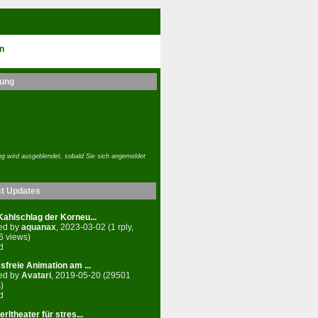
n
ung
g wird ausgeblendet, sobald Sie sich angemeldet
st Updates
ahlschlag der Korneu...
ed by
aquanax
, 2023-03-02 (1 rply,
6 views)
d
sfreie Animation am ...
ed by
Avatari
, 2019-05-20 (29501
)
d
rltheater für stres...