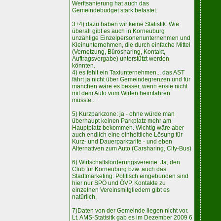
Werftsanierung hat auch das
Gemeindebudget stark belastet.
3+4) dazu haben wir keine Statistik. Wie
überall gibt es auch in Korneuburg
unzählige Einzelpersonenunternehmen und
Kleinunternehmen, die durch einfache Mittel
(Vernetzung, Bürosharing, Kontakt,
Auftragsvergabe) unterstützt werden
könnten.
4) es fehlt ein Taxiunternehmen... das AST
fährt ja nicht über Gemeindegrenzen und für
manchen wäre es besser, wenn er/sie nicht
mit dem Auto vom Wirten heimfahren
müsste...
5) Kurzparkzone: ja - ohne würde man
überhaupt keinen Parkplatz mehr am
Hauptplatz bekommen. Wichtig wäre aber
auch endlich eine einheitliche Lösung für
Kurz- und Dauerparktarife - und eben
Alternativen zum Auto (Carsharing, City-Bus)
6) Wirtschaftsförderungsvereine: Ja, den
Club für Korneuburg bzw. auch das
Stadtmarketing. Politisch eingebunden sind
hier nur SPÖ und ÖVP, Kontakte zu
einzelnen Vereinsmitgliedern gibt es
natürlich.
7)Daten von der Gemeinde liegen nicht vor.
Lt. AMS-Statisitk gab es im Dezember 2009 6