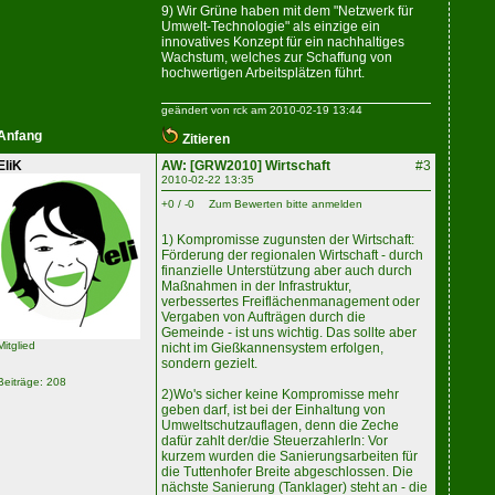
9) Wir Grüne haben mit dem "Netzwerk für
Umwelt-Technologie" als einzige ein
innovatives Konzept für ein nachhaltiges
Wachstum, welches zur Schaffung von
hochwertigen Arbeitsplätzen führt.
geändert von rck am 2010-02-19 13:44
Anfang
Zitieren
EliK
AW: [GRW2010] Wirtschaft
#3
2010-02-22 13:35
+0 / -0
Zum Bewerten bitte anmelden
1) Kompromisse zugunsten der Wirtschaft:
Förderung der regionalen Wirtschaft - durch
finanzielle Unterstützung aber auch durch
Maßnahmen in der Infrastruktur,
verbessertes Freiflächenmanagement oder
Vergaben von Aufträgen durch die
Gemeinde - ist uns wichtig. Das sollte aber
Mitglied
nicht im Gießkannensystem erfolgen,
sondern gezielt.
Beiträge: 208
2)Wo's sicher keine Kompromisse mehr
geben darf, ist bei der Einhaltung von
Umweltschutzauflagen, denn die Zeche
dafür zahlt der/die SteuerzahlerIn: Vor
kurzem wurden die Sanierungsarbeiten für
die Tuttenhofer Breite abgeschlossen. Die
nächste Sanierung (Tanklager) steht an - die