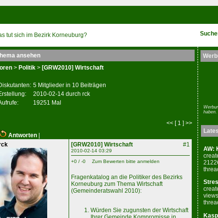
Suche
s tut sich im Bezirk Korneuburg?
hema ansehen
Werb
oren
>
Politik
>
[GRW2010] Wirtschaft
Diskutanten:
5 Mitglieder in 10 Beiträgen
Erstellung:
2010-02-14 durch rck
Aufrufe:
19251 Mal
Werbun
haben.
<< [ 1 ] >>
Late
Antworten
|
rck
[GRW2010] Wirtschaft
#1
AW: K
2010-02-14 03:29
creat
+0 / -0
Zum Bewerten bitte anmelden
2122
threa
Fragenkatalog an die Politiker des Bezirks
Stres
Korneuburg zum Thema Wirtschaft
creat
(Gemeinderatswahl 2010):
views
threa
Würden Sie zugunsten der Wirtschaft
Kaspe
Ihrer Gemeinde Kompromisse in