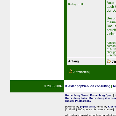
Auto a
Beiträge: 633
auch 
der D
Bezüg
meine
Das i
betre
vieles
Achtun
persön
KO2100 
aber ge
KO2100
Anfang
Zit
|
Antworten
|
© 2006-2009
Kiesler phpWebSite consulting
|
Te
Korneuburg News
|
Korneuburg Sport
|
Korneuburg Jobs
|
Korneuburg Veransta
Kiesler Photography
powered by
phpWebSite
, tuned by
Kiesl
[3.31MB | 106 queries | browser chrome]
all content copyrighted unless noted other