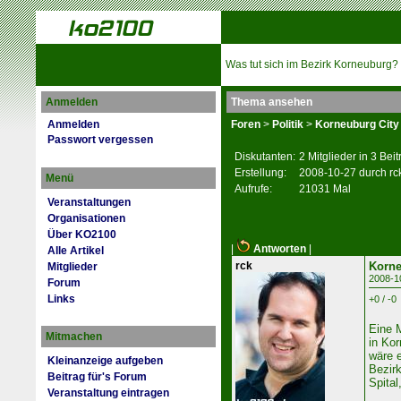
Was tut sich im Bezirk Korneuburg?
Anmelden
Thema ansehen
Anmelden
Foren
>
Politik
>
Korneuburg City
Passwort vergessen
Diskutanten:
2 Mitglieder in 3 Bei
Erstellung:
2008-10-27 durch rc
Menü
Aufrufe:
21031 Mal
Veranstaltungen
Organisationen
Über KO2100
|
Antworten
|
Alle Artikel
rck
Korne
Mitglieder
2008-1
Forum
Links
+0 / -0
Eine M
Mitmachen
in Kor
wäre e
Kleinanzeige aufgeben
Bezir
Beitrag für's Forum
Spital
Veranstaltung eintragen