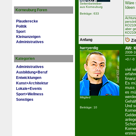
Wäre 
Seitenbetreiber
aus Korneuburg
Ideen
Korneuburg Foren
Beiträge: 633
Achtun
Plauderecke
persön
KO2100 
Politik
aber ge
Sport
KO2100
Kleinanzeigen
Anfang
Zit
Administratives
harryerdig
AW: K
2008-1
Kategorien
+0 / -0
Administratives
viel w
Ausbildung+Beruf
erfahr
Entwicklungen
finanz
Es mü
Kunst+Architektur
muss 
Lokale+Events
es müs
Sport+Wellness
werde
Mitglied
Sonstiges
Gehäl
Und se
Beiträge: 10
Korne
Gelde
anleg
Schon
Korneu
erstes