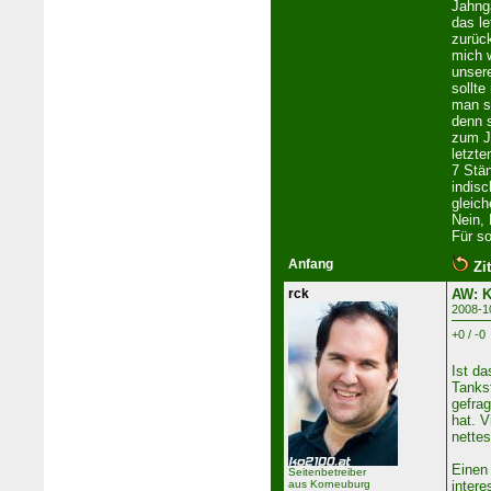
Jahnga
das le
zurüc
mich w
unser
sollte
man s
denn 
zum J
letzte
7 Stä
indisc
gleich
Nein,
Für s
Anfang
Zit
rck
AW: K
2008-1
+0 / -0
Ist da
Tanks
gefra
hat. V
nette
Einen
Seitenbetreiber
aus Korneuburg
inter