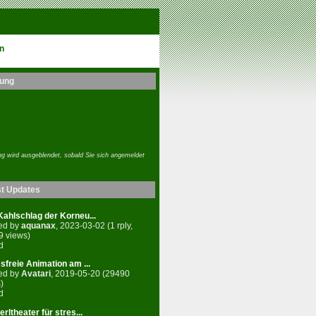
n
ung
g wird ausgeblendet, sobald Sie sich angemeldet
st Updates
ahlschlag der Korneu...
ed by
aquanax
, 2023-03-02 (1 rply,
9 views)
d
sfreie Animation am ...
ed by
Avatari
, 2019-05-20 (29490
)
d
rltheater für stres...