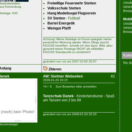
creat
Freiwillige Feuerwehr Stetten
Seitenbetreiber
views
aus Korneuburg
Volksschule Stetten
threa
Hang Modellsegel Flugverein
Beiträge: 633
SV Stetten
- Fußball
Mobil
Bartel Energetik
creat
views
Weingut Pfaffl
threa
Achtung! Meine Beiträge im Forum spiegeln meine
persönliche Meinung wieder. Wenn Dinge (auch)
KO2100 betreffen, schreib ich das dazu. Bitte aber
generell meine Postings NICHT als offiziellen
KO2100 Standpunkt zu verstehen!
Kale
geändert von rck am 2007-10-05 20:07
No da
Anfang
Zitieren
danek
AW: Stettner Webseiten
#2
2009-01-20 20:15
+0 / -0
Zum Bewerten bitte anmelden
Tanzschule Danek
- Kindertanzkurse - Spaß
am Tanzen von 2 bis 99
geändert von rck am 2009-01-20 20:33
Neueinsteiger