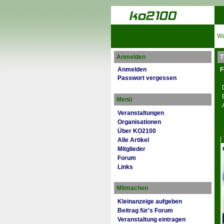
Wa
Anmelden
T
Anmelden
F
Passwort vergessen
Menü
Veranstaltungen
Organisationen
Über KO2100
|
Alle Artikel
Mitglieder
Forum
Links
Mitmachen
Kleinanzeige aufgeben
Beitrag für's Forum
Veranstaltung eintragen