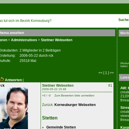
Suche
s tut sich im Bezirk Korneuburg?
hema ansehen
Werb
oren
>
Administratives
>
Stettner Webseiten
Diskutanten:
2 Mitglieder in 2 Beiträgen
Erstellung:
2006-05-22 durch rck
Aufrufe:
25518 Mal
Werbun
haben.
<< [ 1 ] >>
Late
Antworten
|
rck
Stettner Webseiten
#1
AW: K
2006-05-22 15:48
creat
+0 / -0
Zum Bewerten bitte anmelden
2120
threa
Zurück:
Korneuburger Webseiten
Stres
creat
views
Stetten
threa
Gemeinde Stetten
Kaspe