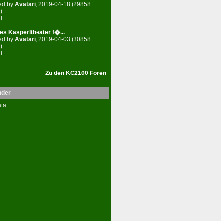
ed by
Avatari
, 2019-04-18 (29858
)
d
es Kasperltheater f�...
ed by
Avatari
, 2019-04-03 (30858
)
d
Zu den KO2100 Foren
nder
ta.