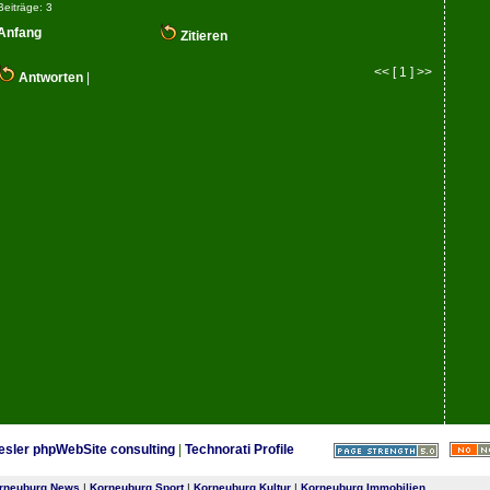
Beiträge: 3
Anfang
Zitieren
<< [ 1 ] >>
Antworten
|
esler phpWebSite consulting
|
Technorati Profile
rneuburg News
|
Korneuburg Sport
|
Korneuburg Kultur
|
Korneuburg Immobilien