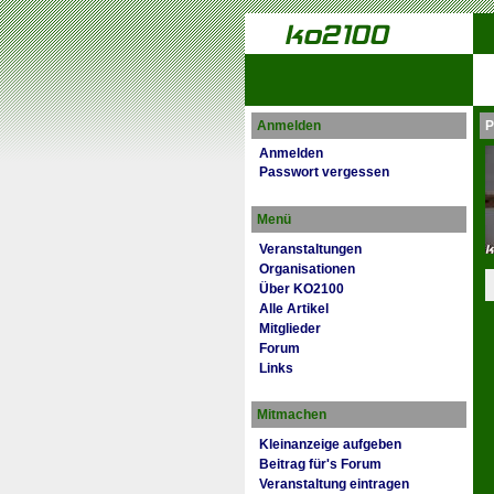
Anmelden
P
Anmelden
Passwort vergessen
Menü
Veranstaltungen
Organisationen
Über KO2100
Alle Artikel
Mitglieder
Forum
Links
Mitmachen
Kleinanzeige aufgeben
Beitrag für's Forum
Veranstaltung eintragen