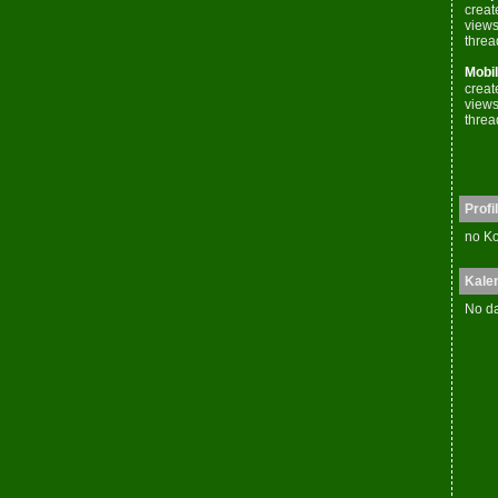
creat
views
threa
Mobil
creat
views
threa
Profil
no Ko
Kale
No da