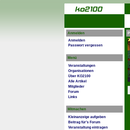
Anmelden
P
Anmelden
Passwort vergessen
Menü
Veranstaltungen
Organisationen
Über KO2100
Alle Artikel
Mitglieder
Forum
Links
Mitmachen
Kleinanzeige aufgeben
Beitrag für's Forum
Veranstaltung eintragen