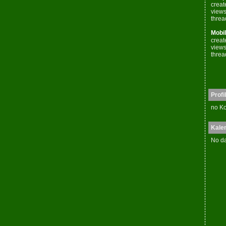
creat
views
threa
Mobil
creat
views
threa
Profil
no Ko
Kale
No da