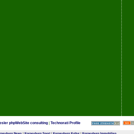
esler phpWebSite consulting
|
Technorati Profile
rneuburg News
|
Korneuburg Sport
|
Korneuburg Kultur
|
Korneuburg Immobilien