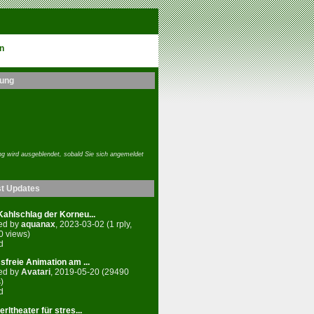
n
ung
g wird ausgeblendet, sobald Sie sich angemeldet
st Updates
ahlschlag der Korneu...
ed by
aquanax
, 2023-03-02 (1 rply,
0 views)
d
sfreie Animation am ...
ed by
Avatari
, 2019-05-20 (29490
)
d
rltheater für stres...