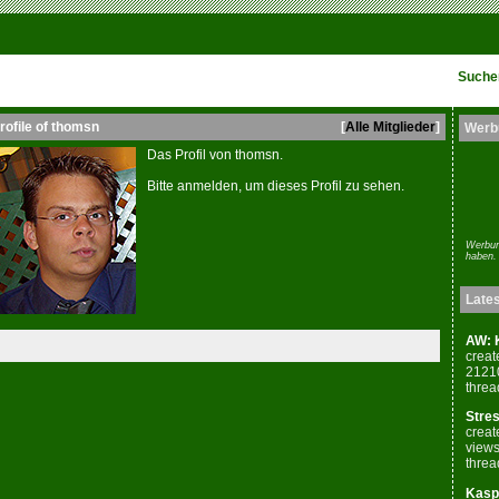
Suche
rofile of thomsn
[
Alle Mitglieder
]
Werb
Das Profil von thomsn.
Bitte anmelden, um dieses Profil zu sehen.
Werbun
haben.
Late
AW: K
creat
2121
threa
Stres
creat
views
threa
Kaspe