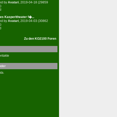
ed by
Avatari
, 2019-04-18 (29859
)
d
es Kasperltheater f�...
ed by
Avatari
, 2019-04-03 (30862
)
d
Zu den KO2100 Foren
ntakte
nder
ta.