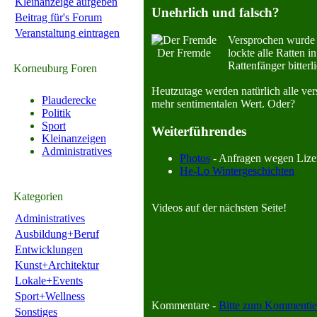
Kleinanzeige aufgeben
Unehrlich und falsch?
Beitrag für's Forum
Veranstaltung eintragen
Versprochen wur­de 
Der Fremde
lockte alle Ratten 
Rattenfänger bitterli
Korneuburg Foren
Heutzutage wer­den natürlich alle ve
Plauderecke
mehr sentimentalen Wert. Oder?
Politik
Sport
Weiterführendes
Kleinanzeigen
Administratives
Pho­tos
- Anfragen wegen Lizenz
He-Lo Wintergeschichten
Kategorien
Vi­de­os auf der nächsten Seite!
Administratives
Ausbildung+Beruf
Entwicklungen
Kunst+Architektur
Lokale+Events
Sport+Wellness
Kommentare -
Bitte zum Kommentie
Sonstiges