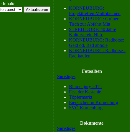
 Inhalte.
KORNEUBURG:
Projekttreffen Müllfibel neu
KORNEUBURG: Grüner
Tisch zur Abfahrt Mitt
STREITDORF: 40 Jahre
Kulturverein Nhb.
KORNEUBURG: Radbörse:
Geld od. Rad abhole
KORNEUBURG: Radbörse -
Rad kaufen
Fotoalben
Sonstiges
Blumenjury 2015
Fest der Kastanie
Töpfermarkt
Eiersuchen in Korneuburg
SVÖ Korneuburg
Dokumente
Sonstiges