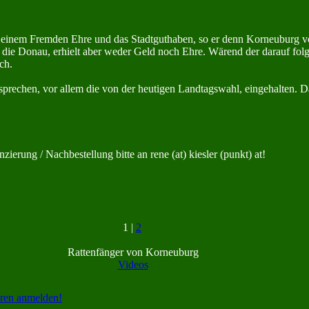
einem Fremden Ehre und das Stadtguthaben, so er denn Kor­neu­burg vo
in die Donau, erhielt aber weder Geld noch Ehre. Wärend der darauf folg
ch.
rsprechen, vor allem die von der heutigen Landtagswahl, einge­halt­en. 
ierung / Nachbestellung bitte an rene (at) kiesler (punkt) at!
1 |
2
Rattenfänger von Korneuburg
Videos
ren anmelden!