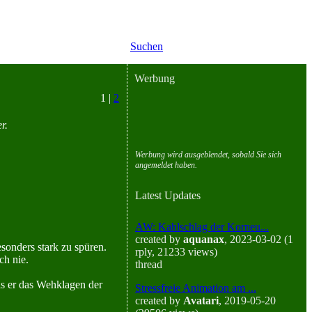
Suchen
Werbung
1 |
2
r.
Werbung wird ausgeblendet, sobald Sie sich
angemeldet haben.
Latest Updates
AW: Kahlschlag der Korneu...
created by
aquanax
, 2023-03-02 (1
son­ders stark zu spüren.
rply, 21233 views)
ch nie.
thread
Als er das Wehklagen der
Stressfreie Animation am ...
created by
Avatari
, 2019-05-20