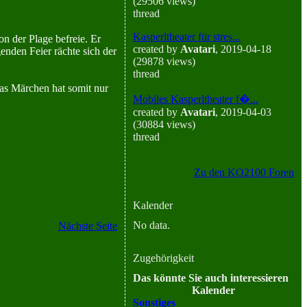
(29506 views)
thread
Kasperltheater für stres...
n der Plage befreie. Er
created by
Avatari
, 2019-04-18
enden Feier rächte sich der
(29878 views)
thread
Das Märchen hat somit nur
Mobiles Kasperltheater f�...
created by
Avatari
, 2019-04-03
(30884 views)
thread
Zu den KO2100 Foren
Kalender
No data.
Nächste Seite
Zugehörigkeit
Das könnte Sie auch interessieren
Kalender
Sonstiges