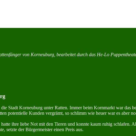
attenfänger von Korneuburg, bearbeitet durch das He-Lo Puppentheate
rg
t die Stadt Kor­neu­burg un­ter Ratten. Immer beim Kornmarkt war das be­
tten potentielle Kunden vergrämt, so schlimm wie heuer war es aber no
s hatte ihre liebe Not mit den Tieren und konnte kaum ruhig schlafen. 
, setzte der Bürger­meis­ter einen Preis aus.