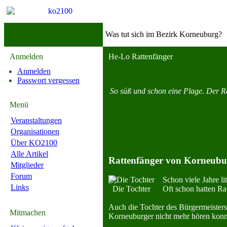
Was tut sich im Bezirk Korneuburg?
Anmelden
He-Lo Rattenfänger
Anmelden
Passwort vergessen
So süß und schon eine Plage. Der R
Menü
Veranstaltungen
Organisationen
Über KO2100
Alle Artikel
Rattenfänger von Korneubu
Mitglieder
Forum
Schon viele Jahre li
Links
Die Tochter
Oft schon hatten Ra
Auch die Tochter des Bürger­meis­ter
Mitmachen
Kor­neu­burger nicht mehr hören konnte