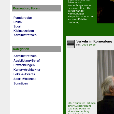
Adventmarkt
Korneuburgs wurde
Korneuburg Foren
bereits eröffnet. Gut
gefüllt war der
Korneuburger
Hauptplatz aber schon
Plauderecke
vor der offiziellen
Politik
Eröffnung.
Sport
Kleinanzeigen
Administratives
Verkehr in Korneuburg
rck
, 2008-10-26
Kategorien
Administratives
Ausbildung+Beruf
Entwicklungen
Kunst+Architektur
Lokale+Events
Sport+Wellness
Sonstiges
2007 wurde im Rahmen
einer Ausschreibung
das Büro Paula mit
einem Korneuburg