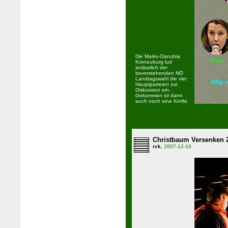
Die Marko-Danubia
Korneuburg lud
anlässlich der
bevorstehenden NÖ
Landtagswahl die vier
Hauptparteien zur
Diskussion ein.
Gekommen ist dann
auch noch eine fünfte.
Christbaum Versenken 
rck
, 2007-12-16