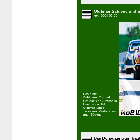
Oldtimer Schiene und S
rck
, 2008-05-06
Das erste
Oldtimertreffen auf
Schiene und Strasse in
Ernstbrunn. Mit
Oldtimer-Autos, -
Traktoren, -Motorrädern
und -Zügen.
Das Donauzentrum bau