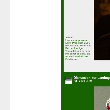
Schafft
Landeshauptmann
Erwin Pröll auch 2008
die absolute Mehrheit?
Bei der heutigen
Veranstaltung gehörte
ihm zumindest mal die
Aufmerksamkeit des
Publikums.
Diskussion zur Landtag
rck
, 2008-01-24