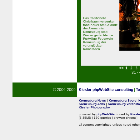
Das traditionelle
Christbaum versenken
fand heuer am Gelände
der Alemannia
Korneuburg statt.
Wieder gedachte die
Freiwillige Feuerwehr
Korneuburg der
verunglückten
Kameraden.
<<
1
2
3
31 -
© 2006-2009
Kiesler phpWebSite consulting
|
Te
Korneuburg News
|
Korneuburg Sport
|
Korneuburg Jobs
|
Korneuburg Veransta
Kiesler Photography
powered by
phpWebSite
, tuned by
Kiesl
[3.35MB | 179 queries | browser chrome]
all content copyrighted unless noted other