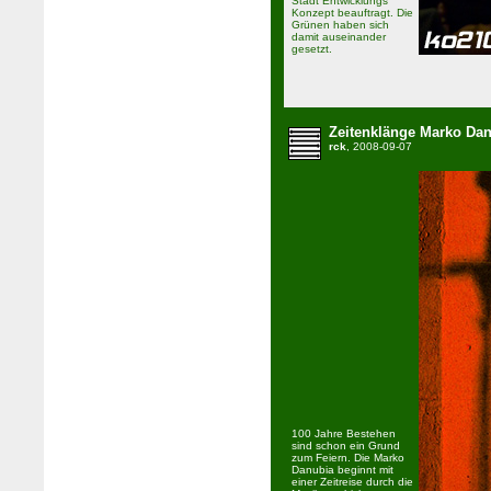
Stadt Entwicklungs
Konzept beauftragt. Die
Grünen haben sich
damit auseinander
gesetzt.
Zeitenklänge Marko Da
rck
, 2008-09-07
100 Jahre Bestehen
sind schon ein Grund
zum Feiern. Die Marko
Danubia beginnt mit
einer Zeitreise durch die