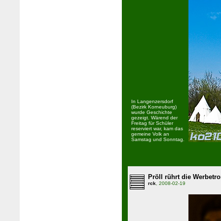
In Langenzersdorf
(Bezirk Korneuburg)
wurde Geschichte
gezeigt. Wärend der
Freitag für Schüler
reserviert war, kam das
gemeine Volk an
Samstag und Sonntag.
Pröll rührt die Werbet
rck
, 2008-02-19