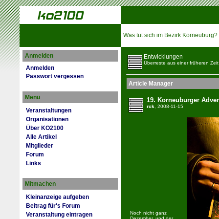
Was tut sich im Bezirk Korneuburg?
Anmelden
Entwicklungen
Überreste aus einer früheren Zeit
Anmelden
Passwort vergessen
Article Manager
Menü
19. Korneuburger Adven
rck
, 2008-11-15
Veranstaltungen
Organisationen
Über KO2100
Alle Artikel
Mitglieder
Forum
Links
Mitmachen
Kleinanzeige aufgeben
Beitrag für's Forum
Noch nicht ganz
Veranstaltung eintragen
Dezember, und der