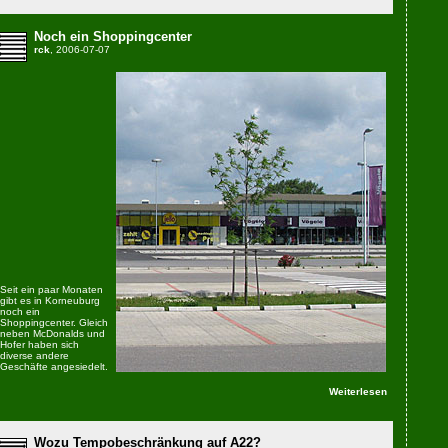
Noch ein Shoppingcenter
rck
, 2006-07-07
Seit ein paar Monaten
gibt es in Korneuburg
noch ein
Shoppingcenter. Gleich
neben McDonalds und
Hofer haben sich
diverse andere
Geschäfte angesiedelt.
Weiterlesen
Wozu Tempobeschränkung auf A22?