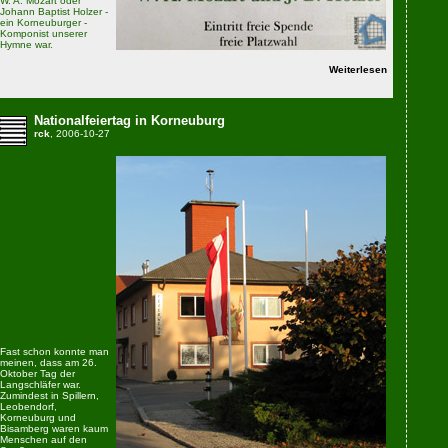
W. A. Mozart oder
Johann Baptist Holzer -
ein Korneuburger -
Komponist unserer
Hymne war.
Weiterlesen
Nationalfeiertag in Korneuburg
rck
, 2006-10-27
Fast schon konnte man
meinen, dass am 26.
Oktober Tag der
Langschläfer war.
Zumindest in Spillern,
Leobendorf,
Korneuburg und
Bisamberg waren kaum
Menschen auf den