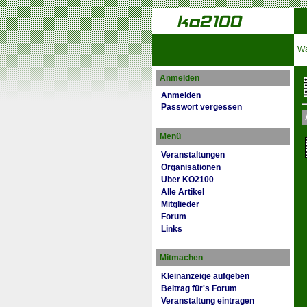
Wa
Anmelden
Anmelden
Passwort vergessen
Menü
Veranstaltungen
Organisationen
Über KO2100
Alle Artikel
Mitglieder
Forum
Links
Mitmachen
Kleinanzeige aufgeben
Beitrag für's Forum
Veranstaltung eintragen