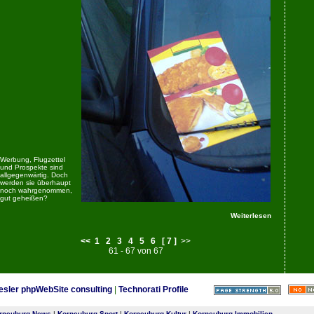
Werbung, Flugzettel
und Prospekte sind
allgegenwärtig. Doch
werden sie überhaupt
noch wahrgenommen,
gut geheißen?
Weiterlesen
<<
1
2
3
4
5
6
[ 7 ]
>>
61 - 67 von 67
esler phpWebSite consulting
|
Technorati Profile
rneuburg News
|
Korneuburg Sport
|
Korneuburg Kultur
|
Korneuburg Immobilien