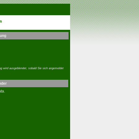
n
ung
g wird ausgeblendet, sobald Sie sich angemeldet
nder
ta.