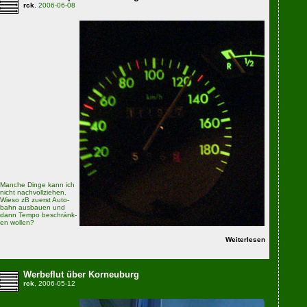
rck
, 2006-06-08
Manche Dinge kann ich
nicht nachvollziehen.
Wieso zB zuerst Auto­
bahn ausbauen und
dann Tempo be­schränk­
en wollen?
Weiterlesen
Werbeflut über Korneuburg
rck
, 2006-05-12