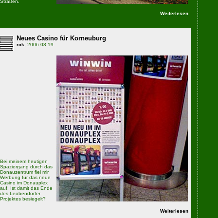
Straßen.
Weiterlesen
Neues Casino für Korneuburg
rck
, 2006-08-19
Bei meinem heutigen
Spaziergang durch das
Donauzentrum fiel mir
Werbung für das neue
Casino im Donauplex
auf. Ist damit das Ende
des Leobendorfer
Projektes besiegelt?
Weiterlesen