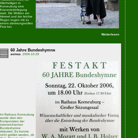
Allerheiligen in
Korneuburg eine
Kranzniederlegung
statt. Die Wolken am
Himmel und der leichte
Regen trugen mit zu
einem stimmungsvollen
Fest bei.
Weiterlesen
60 Jahre Bundeshymne
asinus
, 2006-10-29
Im Rathaus Korneuburg
wurde über den
Komponisten der
österreichischen
Bundeshymne
diskutiert. Es konnte
nicht geklärt werden, ob