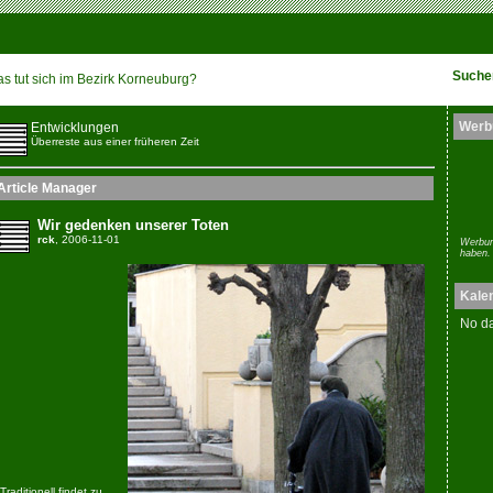
Suche
s tut sich im Bezirk Korneuburg?
Werb
Entwicklungen
Überreste aus einer früheren Zeit
Article Manager
Wir gedenken unserer Toten
rck
, 2006-11-01
Werbun
haben.
Kale
No da
Traditionell findet zu