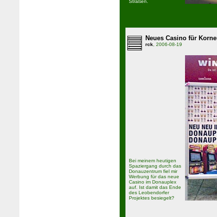
Straßen.
Neues Casino für Korn
rck
, 2006-08-19
Bei meinem heutigen
Spaziergang durch das
Donauzentrum fiel mir
Werbung für das neue
Casino im Donauplex
auf. Ist damit das Ende
des Leobendorfer
Projektes besiegelt?