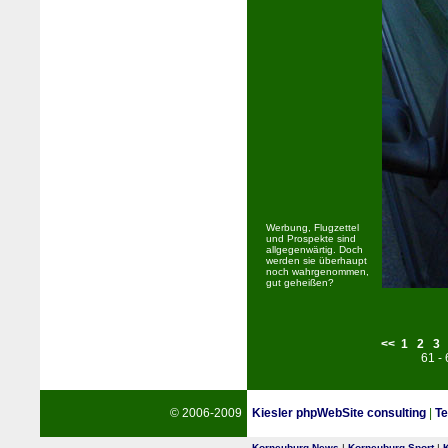
Werbung, Flugzettel
und Prospekte sind
allgegenwärtig. Doch
werden sie überhaupt
noch wahrgenommen,
gut geheißen?
<<
1
2
3
61 -
© 2006-2009
Kiesler phpWebSite consulting
|
Te
Korneuburg News
|
Korneuburg Sport
|