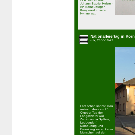
W. A. Mozart oder
Johann Baptist Holzer -
ein Korneuburger -
Komponist unserer
Hymne war.
Nationalfeiertag in Kor
rck
, 2006-10-27
Fast schon konnte man
meinen, dass am 26.
Oktober Tag der
Langschläfer war.
Zumindest in Spillern,
Leobendorf,
Korneuburg und
Bisamberg waren kaum
Menschen auf den