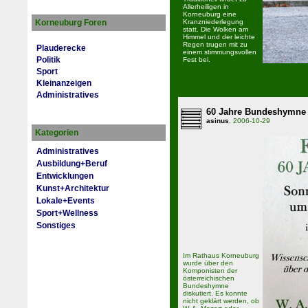
Allerheiligen in
Korneuburg eine
Korneuburg Foren
Kranzniederlegung
statt. Die Wolken am
Himmel und der leichte
Regen trugen mit zu
Plauderecke
einem stimmungsvollen
Politik
Fest bei.
Sport
Kleinanzeigen
Administratives
60 Jahre Bundeshymne
asinus
, 2006-10-29
Kategorien
Administratives
Ausbildung+Beruf
Entwicklungen
Kunst+Architektur
Lokale+Events
Sport+Wellness
Sonstiges
Im Rathaus Korneuburg
wurde über den
Komponisten der
österreichischen
Bundeshymne
diskutiert. Es konnte
nicht geklärt werden, ob