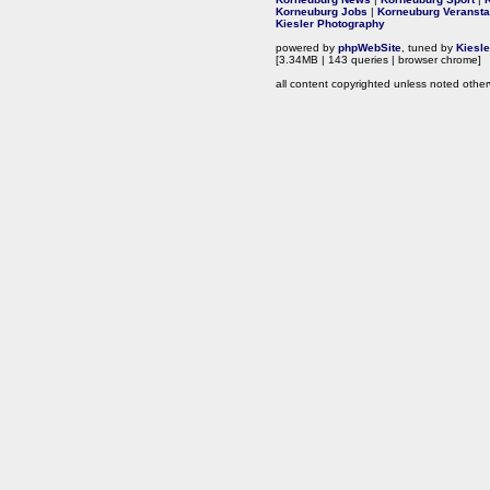
Korneuburg Jobs
|
Korneuburg Veransta
Kiesler Photography
powered by
phpWebSite
, tuned by
Kiesl
[3.34MB | 143 queries | browser chrome]
all content copyrighted unless noted other