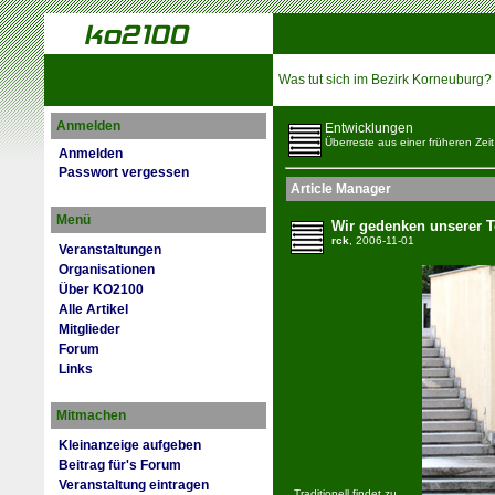
Was tut sich im Bezirk Korneuburg?
Anmelden
Entwicklungen
Überreste aus einer früheren Zeit
Anmelden
Passwort vergessen
Article Manager
Menü
Wir gedenken unserer T
rck
, 2006-11-01
Veranstaltungen
Organisationen
Über KO2100
Alle Artikel
Mitglieder
Forum
Links
Mitmachen
Kleinanzeige aufgeben
Beitrag für's Forum
Veranstaltung eintragen
Traditionell findet zu