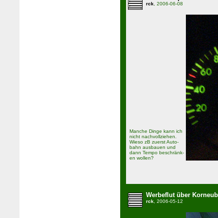
rck
, 2006-06-08
Manche Dinge kann ich
nicht nachvollziehen.
Wieso zB zuerst Auto­
bahn ausbauen und
dann Tempo be­schränk­
en wollen?
Werbeflut über Korneu
rck
, 2006-05-12