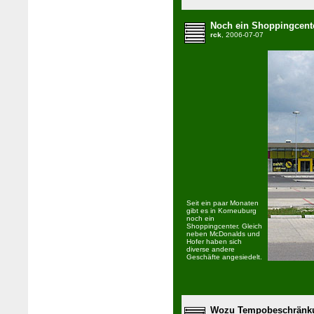
Noch ein Shoppingcent
rck
, 2006-07-07
Seit ein paar Monaten
gibt es in Korneuburg
noch ein
Shoppingcenter. Gleich
neben McDonalds und
Hofer haben sich
diverse andere
Geschäfte angesiedelt.
Wozu Tempobeschränku