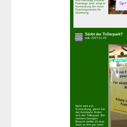
und Dienstag offizielle
Feiertage sind, sorgt in
Korneuburg der neue
Faschingsverein für
Stimmung.
Stirbt der Trillerpark?
rck
, 2007-01-05
Nicht weit von
Korneuburg, gleich bei
der Autobahn findet
sich der Trillerpark. Bei
meinem heutigen
Besuch stellte ich fest,
dass es ihm gar nicht