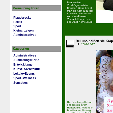
Den zweiten
Vizebürgermeister
Korneuburg Foren
Christian Gepp kennt
man als Korneuburger
bestimmt. Zumindest
von den diversen
Plauderecke
Veranstaltungen aus
Politik
der Stadt Korneuburg.
Sport
Kleinanzeigen
Administratives
Bei uns heißen sie Krap
rck
, 2007-02-17
Kategorien
Administratives
Ausbildung+Beruf
Entwicklungen
Kunst+Architektur
Lokale+Events
Sport+Wellness
Sonstiges
Die Faschings-Saison
nähert sich ihrem
Höhepunkt. Wärend in
Brasilien am Montag