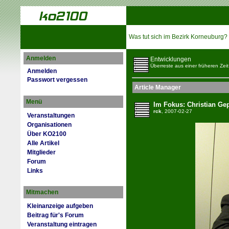
Was tut sich im Bezirk Korneuburg?
Anmelden
Entwicklungen
Überreste aus einer früheren Zeit
Anmelden
Passwort vergessen
Article Manager
Menü
Im Fokus: Christian Ge
rck
, 2007-02-27
Veranstaltungen
Organisationen
Über KO2100
Alle Artikel
Mitglieder
Forum
Links
Mitmachen
Kleinanzeige aufgeben
Beitrag für's Forum
Veranstaltung eintragen