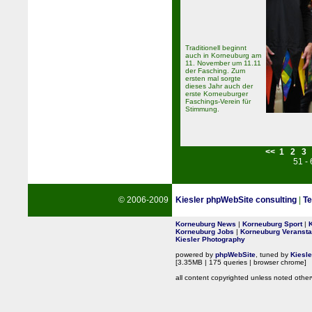
Traditionell beginnt
auch in Korneuburg am
11. November um 11.11
der Fasching. Zum
ersten mal sorgte
dieses Jahr auch der
erste Korneuburger
Faschings-Verein für
Stimmung.
<<
1
2
3
51 -
© 2006-2009
Kiesler phpWebSite consulting
|
Te
Korneuburg News
|
Korneuburg Sport
|
Korneuburg Jobs
|
Korneuburg Veransta
Kiesler Photography
powered by
phpWebSite
, tuned by
Kiesl
[3.35MB | 175 queries | browser chrome]
all content copyrighted unless noted other