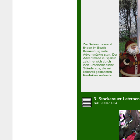
Zur Saison passend
finden im Bezirk
Korneuburg viele
Adventmärkte statt. Der
Adventmarkt in Spillern
zeichnet sich durch
viele unterschiedliche
Stände aus, die mit
liebevoll gestalteten
Produkten aufwarten.
3. Stockerauer Laterne
rck
, 2006-11-24