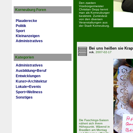
Den zweiten
Vizebürgermeister
Korneuburg Foren
Christian Gepp kennt
man als Korneuburger
bestimmt. Zumindest
von den diversen
Plauderecke
Veranstaltungen aus
Politik
der Stadt Korneuburg.
Sport
Kleinanzeigen
Administratives
Bei uns heißen sie Krap
rck
, 2007-02-17
Kategorien
Administratives
Ausbildung+Beruf
Entwicklungen
Kunst+Architektur
Lokale+Events
Sport+Wellness
Sonstiges
Die Faschings-Saison
nähert sich ihrem
Höhepunkt. Wärend in
Brasilien am Montag