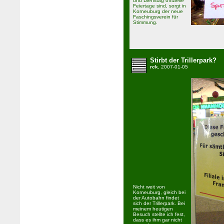
und Dienstag offizielle
Feiertage sind, sorgt in
Korneuburg der neue
Faschingsverein für
Stimmung.
Stirbt der Trillerpark?
rck
, 2007-01-05
Nicht weit von
Korneuburg, gleich bei
der Autobahn findet
sich der Trillerpark. Bei
meinem heutigen
Besuch stellte ich fest,
dass es ihm gar nicht