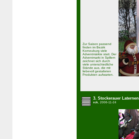
Zur Saison passend
finden im Bezirk
Korneuburg viele
Adventmärkte statt. Der
Adventmarkt in Spillern
zeichnet sich durch
viele unterschiedliche
Stände aus, die mit
liebevoll gestalteten
Produkten aufwarten.
3. Stockerauer Laterne
rck
, 2006-11-24