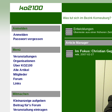
Was tut sich im Bezirk Korneuburg?
Anmelden
Entwicklungen
Überreste aus einer früheren Zeit
Anmelden
Passwort vergessen
Article Manager
Menü
Im Fokus: Christian Ge
rck
, 2007-02-27
Veranstaltungen
Organisationen
Über KO2100
Alle Artikel
Mitglieder
Forum
Links
Mitmachen
Kleinanzeige aufgeben
Beitrag für's Forum
Veranstaltung eintragen