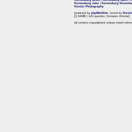
Korneuburg Jobs
|
Korneuburg Veransta
Kiesler Photography
powered by
phpWebSite
, tuned by
Kiesl
[3.34MB | 143 queries | browser chrome]
all content copyrighted unless noted other