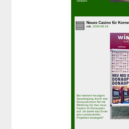
Straßen.
Neues Casino für Korn
rck
, 2006-08-19
Bei meinem heutigen
Spaziergang durch das
Donauzentrum fiel mir
Werbung für das neue
Casino im Donauplex
auf. Ist damit das Ende
des Leobendorfer
Projektes besiegelt?