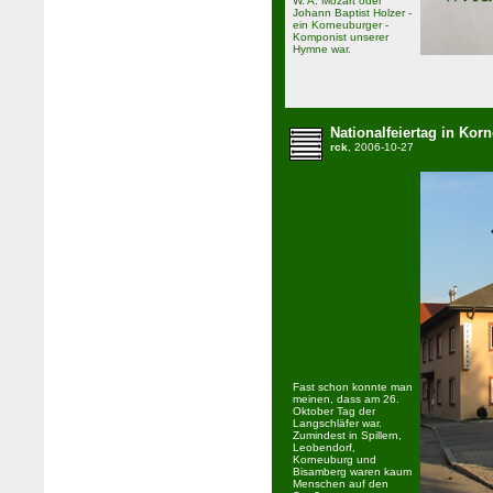
W. A. Mozart oder
Johann Baptist Holzer -
ein Korneuburger -
Komponist unserer
Hymne war.
Nationalfeiertag in Kor
rck
, 2006-10-27
Fast schon konnte man
meinen, dass am 26.
Oktober Tag der
Langschläfer war.
Zumindest in Spillern,
Leobendorf,
Korneuburg und
Bisamberg waren kaum
Menschen auf den