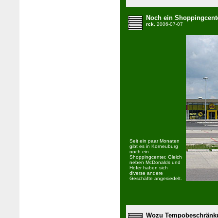
Noch ein Shoppingcent
rck
, 2006-07-07
Seit ein paar Monaten
gibt es in Korneuburg
noch ein
Shoppingcenter. Gleich
neben McDonalds und
Hofer haben sich
diverse andere
Geschäfte angesiedelt.
Wozu Tempobeschränku