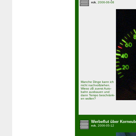
rck
, 2006-06-08
Manche Dinge kann ich
nicht nachvollziehen.
Wieso zB zuerst Auto­
bahn ausbauen und
dann Tempo be­schränk­
en wollen?
Werbeflut über Korneu
rck
, 2006-05-12