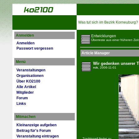
Was tut sich im Bezirk Korneuburg?
Anmelden
Entwicklungen
Überreste aus einer früheren Zeit
Anmelden
Passwort vergessen
Article Manager
Menü
Wir gedenken unserer T
rck
, 2006-11-01
Veranstaltungen
Organisationen
Über KO2100
Alle Artikel
Mitglieder
Forum
Links
Mitmachen
Kleinanzeige aufgeben
Beitrag für's Forum
Veranstaltung eintragen
Traditionell findet zu