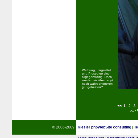
Werbung, Flugzettel
und Prospekte sind
allgegenwärtig. Doch
werden sie überhaupt
noch wahrgenommen,
gut geheißen?
<<
1
2
3
61 -
© 2006-2009
Kiesler phpWebSite consulting
|
Te
Korneuburg News
|
Korneuburg Sport
|