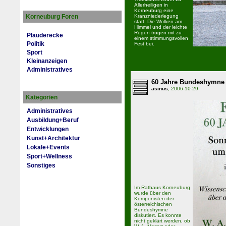
Allerheiligen in
Korneuburg eine
Korneuburg Foren
Kranzniederlegung
statt. Die Wolken am
Himmel und der leichte
Regen trugen mit zu
Plauderecke
einem stimmungsvollen
Politik
Fest bei.
Sport
Kleinanzeigen
Administratives
60 Jahre Bundeshymne
asinus
, 2006-10-29
Kategorien
Administratives
Ausbildung+Beruf
Entwicklungen
Kunst+Architektur
Lokale+Events
Sport+Wellness
Sonstiges
Im Rathaus Korneuburg
wurde über den
Komponisten der
österreichischen
Bundeshymne
diskutiert. Es konnte
nicht geklärt werden, ob