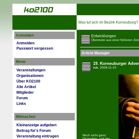
Was tut sich im Bezirk Korneuburg?
Anmelden
Entwicklungen
Überreste aus einer früheren Zeit
Anmelden
Passwort vergessen
Article Manager
Menü
19. Korneuburger Adven
rck
, 2008-11-15
Veranstaltungen
Organisationen
Über KO2100
Alle Artikel
Mitglieder
Forum
Links
Mitmachen
Kleinanzeige aufgeben
Beitrag für's Forum
Noch nicht ganz
Veranstaltung eintragen
Dezember, und der