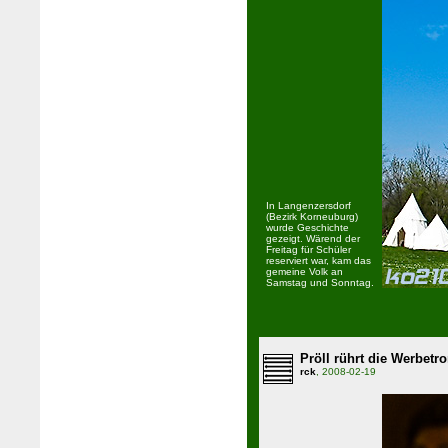
In Langenzersdorf
(Bezirk Korneuburg)
wurde Geschichte
gezeigt. Wärend der
Freitag für Schüler
reserviert war, kam das
gemeine Volk an
Samstag und Sonntag.
Pröll rührt die Werbet
rck
, 2008-02-19