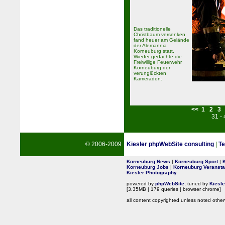
Das traditionelle
Christbaum versenken
fand heuer am Gelände
der Alemannia
Korneuburg statt.
Wieder gedachte die
Freiwillige Feuerwehr
Korneuburg der
verunglückten
Kameraden.
<<
1
2
3
31 -
© 2006-2009
Kiesler phpWebSite consulting
|
Te
Korneuburg News
|
Korneuburg Sport
|
Korneuburg Jobs
|
Korneuburg Veransta
Kiesler Photography
powered by
phpWebSite
, tuned by
Kiesl
[3.35MB | 179 queries | browser chrome]
all content copyrighted unless noted other