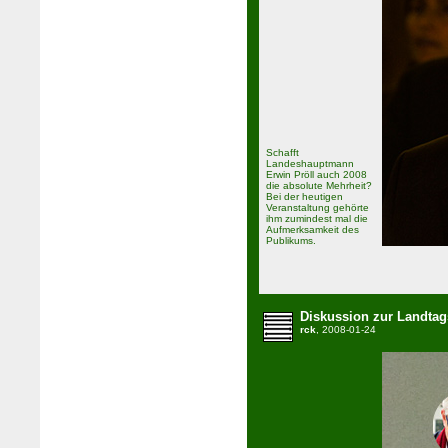
Schafft
Landeshauptmann
Erwin Pröll auch 2008
die absolute Mehrheit?
Bei der heutigen
Veranstaltung gehörte
ihm zumindest mal die
Aufmerksamkeit des
Publikums.
Diskussion zur Landtag
rck
, 2008-01-24