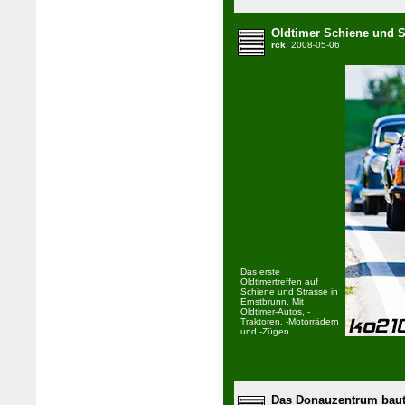
Oldtimer Schiene und S
rck
, 2008-05-06
Das erste
Oldtimertreffen auf
Schiene und Strasse in
Ernstbrunn. Mit
Oldtimer-Autos, -
Traktoren, -Motorrädern
und -Zügen.
Das Donauzentrum bau