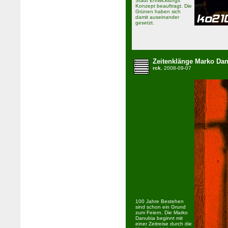
Stadt Entwicklungs
Konzept beauftragt. Die
Grünen haben sich
damit auseinander
gesetzt.
Zeitenklänge Marko Da
rck
, 2008-09-07
100 Jahre Bestehen
sind schon ein Grund
zum Feiern. Die Marko
Danubia beginnt mit
einer Zeitreise durch die