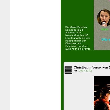
Die Marko-Danubia
Korneuburg lud
anlässlich der
bevorstehenden NÖ
Landtagswahl die vier
Hauptparteien zur
Diskussion ein.
Gekommen ist dann
auch noch eine fünfte.
Christbaum Versenken 
rck
, 2007-12-16