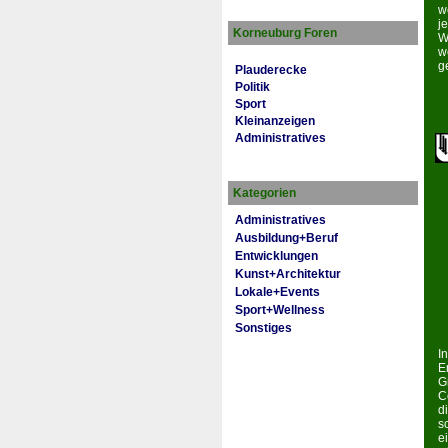
w
j
Korneuburg Foren
W
w
g
Plauderecke
Politik
Sport
Kleinanzeigen
Administratives
Kategorien
Administratives
Ausbildung+Beruf
Entwicklungen
Kunst+Architektur
Lokale+Events
Sport+Wellness
Sonstiges
I
E
G
C
d
s
e