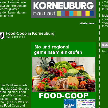
crea
erden kann und wie
view
ede/r zum Helden am
thre
erkzeugkasten
erden kann - darum
Mobi
eht es hier
crea
view
Weiterlesen
thre
Food-Coop in Korneuburg
EliK
, 2019-05-31
Kal
No d
n der Michlfarm wurde
nde Mai 2019 über die
ründung einer Food-
oop in/für Korneuburg
iskutiert - und es
chaut gut aus! Was ist
ine Food-Coop und