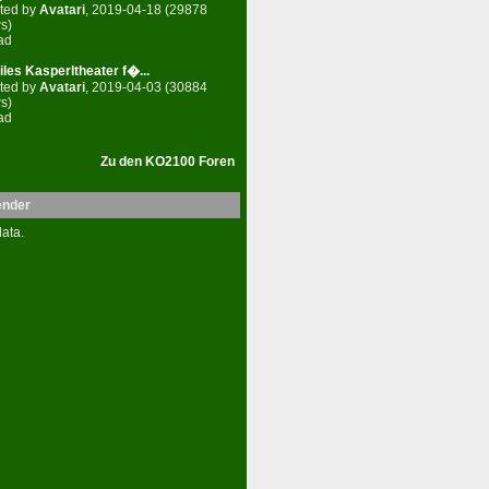
ted by
Avatari
, 2019-04-18 (29878
s)
ad
les Kasperltheater f�...
ted by
Avatari
, 2019-04-03 (30884
s)
ad
Zu den KO2100 Foren
ender
ata.