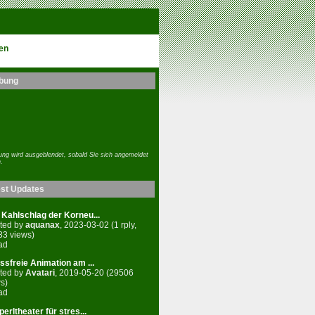
en
bung
ng wird ausgeblendet, sobald Sie sich angemeldet
.
est Updates
Kahlschlag der Korneu...
ted by
aquanax
, 2023-03-02 (1 rply,
33 views)
ad
ssfreie Animation am ...
ted by
Avatari
, 2019-05-20 (29506
s)
ad
erltheater für stres...