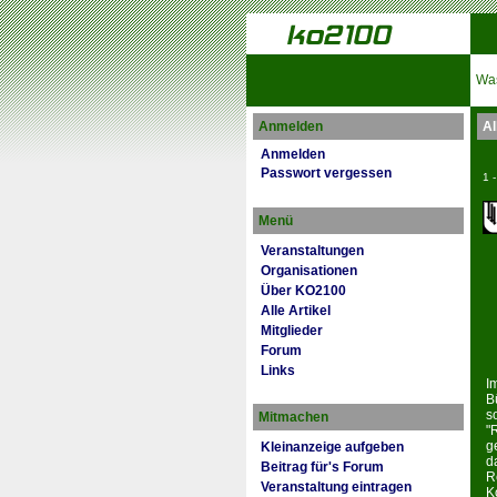
Was
Anmelden
Al
Anmelden
Passwort vergessen
1 
Menü
Veranstaltungen
Organisationen
Über KO2100
Alle Artikel
Mitglieder
Forum
Links
I
B
s
Mitmachen
"
g
Kleinanzeige aufgeben
da
Beitrag für's Forum
R
Veranstaltung eintragen
K