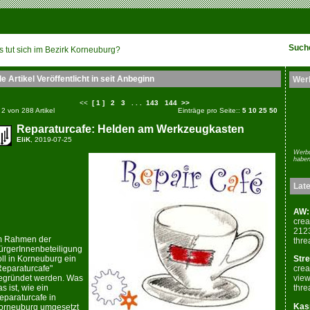
Such
 tut sich im Bezirk Korneuburg?
le Artikel Veröffentlicht in seit Anbeginn
Wer
<<
[ 1 ]
2
3
. . .
143
144
>>
- 2 von 288 Artikel
Einträge pro Seite::
5
10
25
50
Reparaturcafe: Helden am Werkzeugkasten
EliK
, 2019-07-25
Werbu
haben
Lat
AW: 
crea
212
m Rahmen der
thre
ürgerInnenbeteiligung
oll in Korneuburg ein
Stre
Reparaturcafe"
crea
egründet werden. Was
view
s ist, wie ein
thre
eparaturcafe in
Kasp
orneuburg umgesetzt