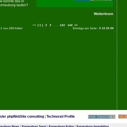
ie könnte das in
orneuburg laufen?
Weiterlesen
<<
[ 1 ]
2
3
. . .
143
144
>>
- 2 von 288 Artikel
Einträge pro Seite::
5
10
25
50
sler phpWebSite consulting
|
Technorati Profile
neuburg News
|
Korneuburg Sport
|
Korneuburg Kultur
|
Korneuburg Immobilien