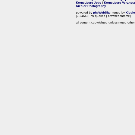
Korneuburg Jobs
|
Korneuburg Veransta
Kiesler Photography
powered by
phpWebSite
, tuned by
Kiesl
[3.24MB | 75 queries | browser chrome]
all content copyrighted unless noted other