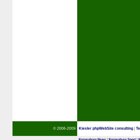
© 2006-2009
Kiesler phpWebSite consulting
|
Te
Korneuburg News
|
Korneuburg Sport
|