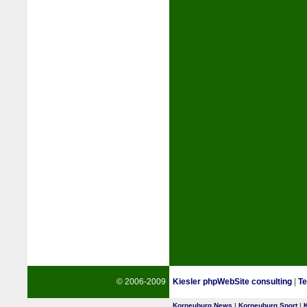
© 2006-2009
Kiesler phpWebSite consulting
|
Te
Korneuburg News
|
Korneuburg Sport
|