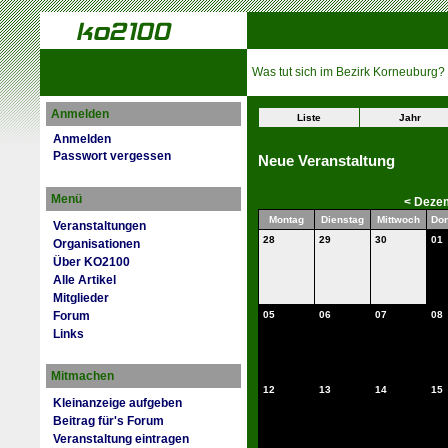
Was tut sich im Bezirk Korneuburg?
Anmelden
Liste
Jahr
Anmelden
Passwort vergessen
Neue Veranstaltung
Menü
<
Deze
Montag
Dienstag
Mittwoch
Don
Veranstaltungen
28
29
30
01
Organisationen
Über KO2100
Alle Artikel
Mitglieder
Forum
05
06
07
08
Links
Mitmachen
12
13
14
15
Kleinanzeige aufgeben
Beitrag für's Forum
Veranstaltung eintragen