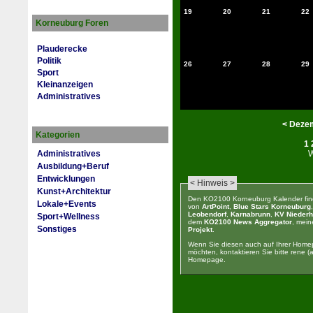
19
20
21
22
Korneuburg Foren
Plauderecke
Politik
26
27
28
29
Sport
Kleinanzeigen
Administratives
<
Deze
Kategorien
1
Administratives
Ausbildung+Beruf
Entwicklungen
< Hinweis >
Kunst+Architektur
Den KO2100 Korneuburg Kalender fin
Lokale+Events
von
ArtPoint
,
Blue Stars Korneuburg
Leobendorf
,
Karnabrunn
,
KV Niederh
Sport+Wellness
dem
KO2100 News Aggregator
, mei
Sonstiges
Projekt
.
Wenn Sie diesen auch auf Ihrer Home
möchten, kontaktieren Sie bitte rene (at
Homepage.