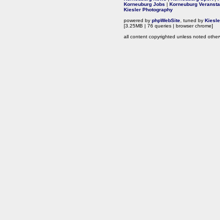
Korneuburg Jobs
|
Korneuburg Veransta
Kiesler Photography
powered by
phpWebSite
, tuned by
Kiesl
[3.25MB | 76 queries | browser chrome]
all content copyrighted unless noted other