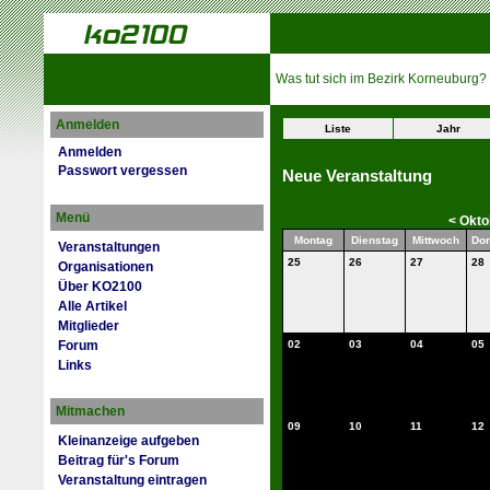
Was tut sich im Bezirk Korneuburg?
Anmelden
Liste
Jahr
Anmelden
Passwort vergessen
Neue Veranstaltung
Menü
<
Okto
Montag
Dienstag
Mittwoch
Don
Veranstaltungen
25
26
27
28
Organisationen
Über KO2100
Alle Artikel
Mitglieder
Forum
02
03
04
05
Links
Mitmachen
09
10
11
12
Kleinanzeige aufgeben
Beitrag für's Forum
Veranstaltung eintragen