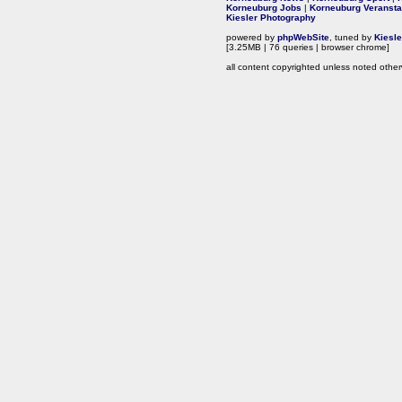
Korneuburg Jobs
|
Korneuburg Veransta
Kiesler Photography
powered by
phpWebSite
, tuned by
Kiesl
[3.25MB | 76 queries | browser chrome]
all content copyrighted unless noted other