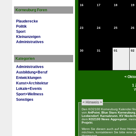
16
17
18
19
Korneuburg Foren
Plauderecke
Politik
23
24
25
26
Sport
Kleinanzeigen
Administratives
30
31
01
02
Kategorien
Administratives
Ausbildung+Beruf
<
Okto
Entwicklungen
Kunst+Architektur
1
Lokale+Events
Sport+Wellness
Sonstiges
< Hinweis >
Den KO2100 Korneuburg Kalender fin
von
ArtPoint
,
Blue Stars Korneuburg
Leobendorf
,
Karnabrunn
,
KV Niederh
dem
KO2100 News Aggregator
, mei
Projekt
.
Wenn Sie diesen auch auf Ihrer Home
möchten, kontaktieren Sie bitte rene (at
Homepage.