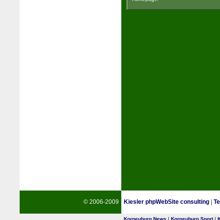
© 2006-2009
Kiesler phpWebSite consulting
|
Te
Korneuburg News
|
Korneuburg Sport
|