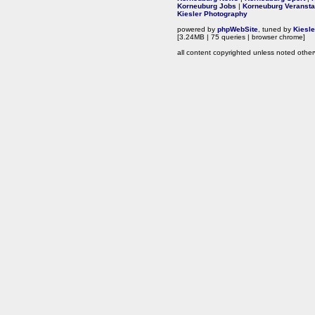
Korneuburg Jobs
|
Korneuburg Veransta
Kiesler Photography
powered by
phpWebSite
, tuned by
Kiesl
[3.24MB | 75 queries | browser chrome]
all content copyrighted unless noted other