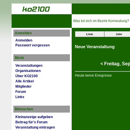
Was tut sich im Bezirk Korneuburg?
Anmelden
Liste
Jahr
Anmelden
Passwort vergessen
Neue Veranstaltung
Menü
<
Freitag,
Sep
Veranstaltungen
Organisationen
Heute keine Ereignisse.
Über KO2100
Alle Artikel
Mitglieder
Forum
Links
Mitmachen
Kleinanzeige aufgeben
Beitrag für's Forum
Veranstaltung eintragen