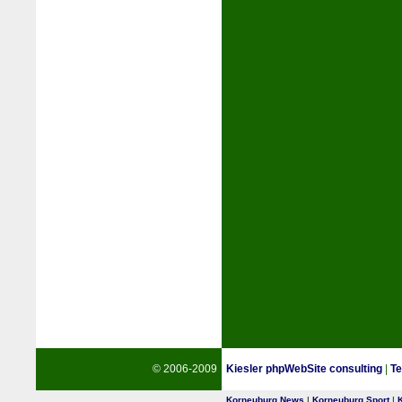
© 2006-2009
Kiesler phpWebSite consulting
|
Te
Korneuburg News
|
Korneuburg Sport
|