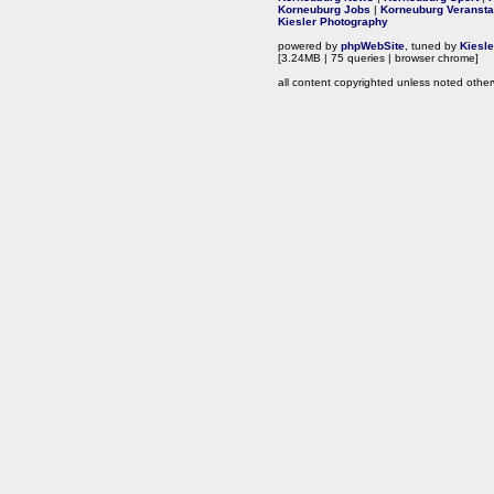
Korneuburg Jobs
|
Korneuburg Veransta
Kiesler Photography
powered by
phpWebSite
, tuned by
Kiesl
[3.24MB | 75 queries | browser chrome]
all content copyrighted unless noted other