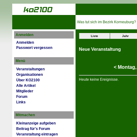
Was tut sich im Bezirk Korneuburg?
Anmelden
Liste
Jahr
Anmelden
Passwort vergessen
Neue Veranstaltung
Menü
<
Montag
Veranstaltungen
Organisationen
Heute keine Ereignisse.
Über KO2100
Alle Artikel
Mitglieder
Forum
Links
Mitmachen
Kleinanzeige aufgeben
Beitrag für's Forum
Veranstaltung eintragen