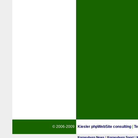
© 2006-2009
Kiesler phpWebSite consulting
|
Te
Korneuburg News
|
Korneuburg Sport
|