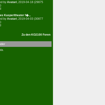
ed by
Avatari
, 2019-04-18 (29875
)
d
es Kasperltheater f�...
ed by
Avatari
, 2019-04-03 (30877
)
d
Zu den KO2100 Foren
nder
ta.