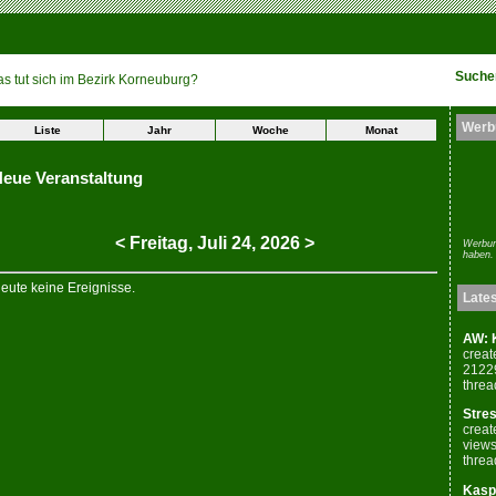
Suche
s tut sich im Bezirk Korneuburg?
Werb
Liste
Jahr
Woche
Monat
eue Veranstaltung
<
Freitag,
Juli
24
,
2026
>
Werbun
haben.
eute keine Ereignisse.
Late
AW: K
creat
2122
threa
Stres
creat
views
threa
Kaspe