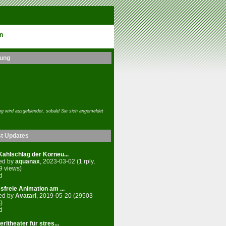
n
ung
g wird ausgeblendet, sobald Sie sich angemeldet
st Updates
ahlschlag der Korneu...
ed by
aquanax
, 2023-03-02 (1 rply,
9 views)
d
sfreie Animation am ...
ed by
Avatari
, 2019-05-20 (29503
)
d
rltheater für stres...