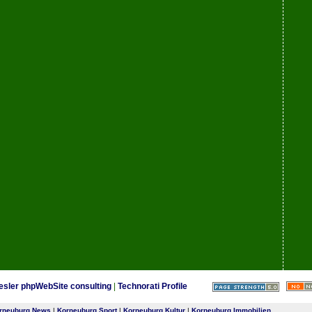
esler phpWebSite consulting
|
Technorati Profile
rneuburg News
|
Korneuburg Sport
|
Korneuburg Kultur
|
Korneuburg Immobilien