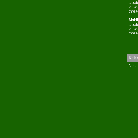
creat
views
threa
Mobil
creat
views
threa
Kale
No da