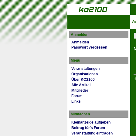
Wa
Anmelden
Anmelden
Passwort vergessen
N
Menü
Veranstaltungen
Organisationen
H
Über KO2100
Alle Artikel
Mitglieder
Forum
Links
Mitmachen
Kleinanzeige aufgeben
Beitrag für's Forum
Veranstaltung eintragen