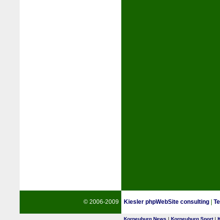
© 2006-2009
Kiesler phpWebSite consulting
|
Te
Korneuburg News
|
Korneuburg Sport
|