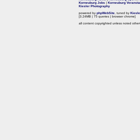
Korneuburg Jobs
|
Korneuburg Veransta
Kiesler Photography
powered by
phpWebSite
, tuned by
Kiesl
[3.24MB | 75 queries | browser chrome]
all content copyrighted unless noted other