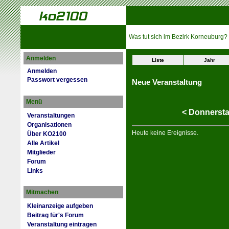
Was tut sich im Bezirk Korneuburg?
Anmelden
Liste
Jahr
Anmelden
Passwort vergessen
Neue Veranstaltung
Menü
<
Donnersta
Veranstaltungen
Organisationen
Heute keine Ereignisse.
Über KO2100
Alle Artikel
Mitglieder
Forum
Links
Mitmachen
Kleinanzeige aufgeben
Beitrag für's Forum
Veranstaltung eintragen