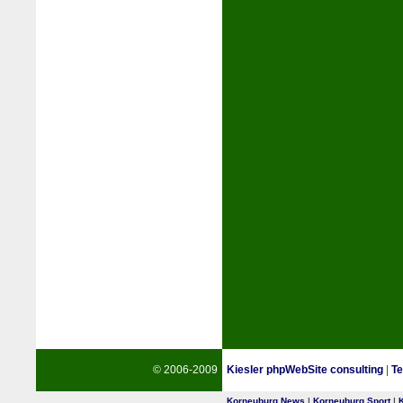
© 2006-2009
Kiesler phpWebSite consulting
|
Te
Korneuburg News
|
Korneuburg Sport
|