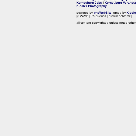
Korneuburg Jobs
|
Korneuburg Veransta
Kiesler Photography
powered by
phpWebSite
, tuned by
Kiesl
[3.24MB | 75 queries | browser chrome]
all content copyrighted unless noted other