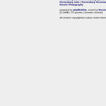
Korneuburg Jobs
|
Korneuburg Veransta
Kiesler Photography
powered by
phpWebSite
, tuned by
Kiesl
[3.24MB | 75 queries | browser chrome]
all content copyrighted unless noted other