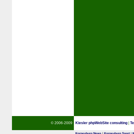
© 2006-2009
Kiesler phpWebSite consulting
|
Te
Korneuburg News
|
Korneuburg Sport
|