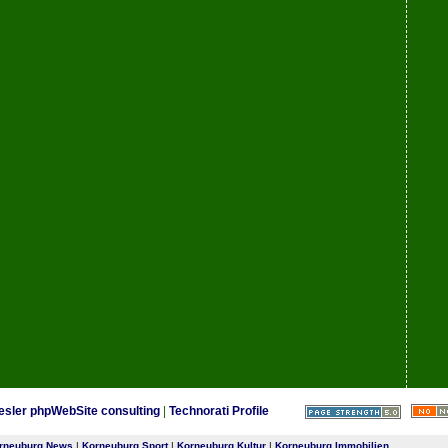
esler phpWebSite consulting
|
Technorati Profile
rneuburg News
|
Korneuburg Sport
|
Korneuburg Kultur
|
Korneuburg Immobilien