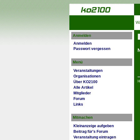
Wa
Anmelden
Anmelden
Passwort vergessen
N
Menü
Veranstaltungen
Organisationen
H
Über KO2100
Alle Artikel
Mitglieder
Forum
Links
Mitmachen
Kleinanzeige aufgeben
Beitrag für's Forum
Veranstaltung eintragen