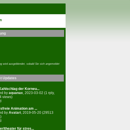
n
ung
g wird ausgeblendet, sobald Sie sich angemeldet
st Updates
ahlschlag der Korneu...
ed by
aquanax
, 2023-03-02 (1 rply,
4 views)
d
sfreie Animation am ...
ed by
Avatari
, 2019-05-20 (29513
)
d
rltheater für stres...