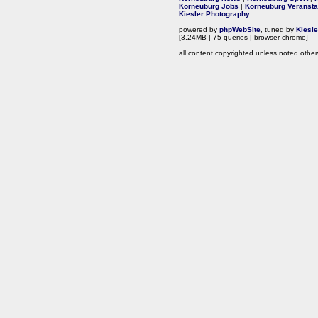
Korneuburg Jobs
|
Korneuburg Veransta
Kiesler Photography
powered by
phpWebSite
, tuned by
Kiesl
[3.24MB | 75 queries | browser chrome]
all content copyrighted unless noted other