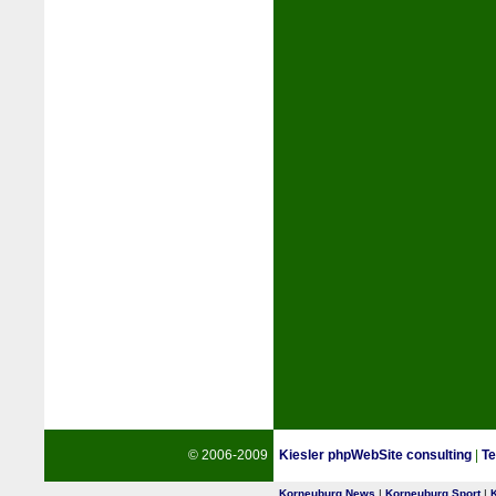
© 2006-2009
Kiesler phpWebSite consulting
|
Te
Korneuburg News
|
Korneuburg Sport
|