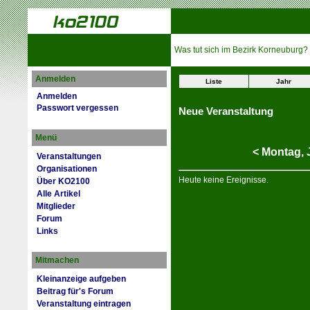
Was tut sich im Bezirk Korneuburg?
Anmelden
Liste
Jahr
Anmelden
Passwort vergessen
Neue Veranstaltung
Menü
<
Montag,
Veranstaltungen
Organisationen
Heute keine Ereignisse.
Über KO2100
Alle Artikel
Mitglieder
Forum
Links
Mitmachen
Kleinanzeige aufgeben
Beitrag für's Forum
Veranstaltung eintragen