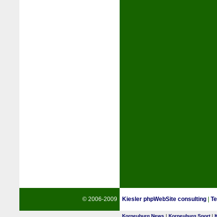
© 2006-2009
Kiesler phpWebSite consulting
|
Te
Korneuburg News
|
Korneuburg Sport
|