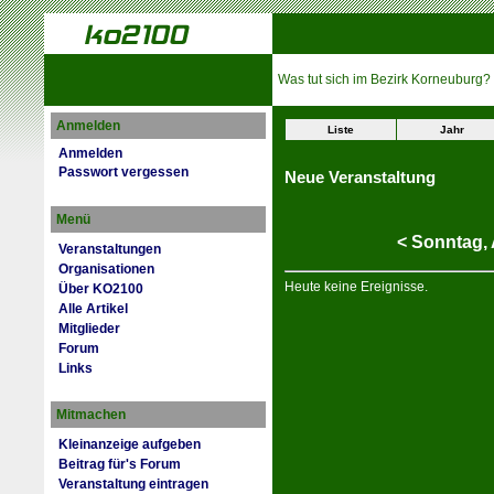
Was tut sich im Bezirk Korneuburg?
Anmelden
Liste
Jahr
Anmelden
Passwort vergessen
Neue Veranstaltung
Menü
<
Sonntag,
Veranstaltungen
Organisationen
Heute keine Ereignisse.
Über KO2100
Alle Artikel
Mitglieder
Forum
Links
Mitmachen
Kleinanzeige aufgeben
Beitrag für's Forum
Veranstaltung eintragen