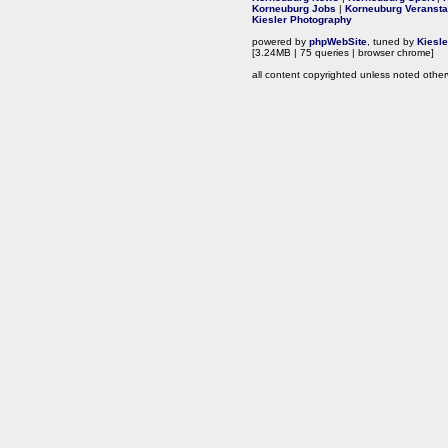
Korneuburg Jobs
|
Korneuburg Veransta
Kiesler Photography
powered by
phpWebSite
, tuned by
Kiesl
[3.24MB | 75 queries | browser chrome]
all content copyrighted unless noted other