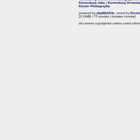
Korneuburg Jobs
|
Korneuburg Veransta
Kiesler Photography
powered by
phpWebSite
, tuned by
Kiesl
[3.24MB | 75 queries | browser chrome]
all content copyrighted unless noted other