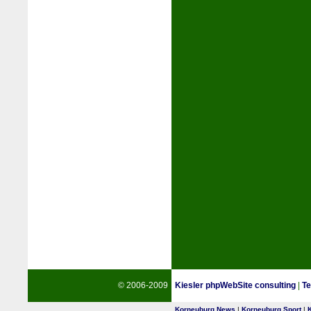
© 2006-2009
Kiesler phpWebSite consulting
|
Te
Korneuburg News
|
Korneuburg Sport
|