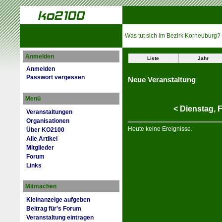
Was tut sich im Bezirk Korneuburg?
Anmelden
Liste
Jahr
Anmelden
Passwort vergessen
Neue Veranstaltung
Menü
<
Dienstag,
F
Veranstaltungen
Organisationen
Heute keine Ereignisse.
Über KO2100
Alle Artikel
Mitglieder
Forum
Links
Mitmachen
Kleinanzeige aufgeben
Beitrag für's Forum
Veranstaltung eintragen