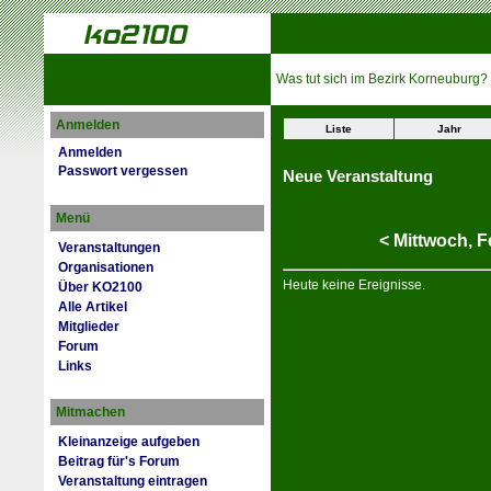
Was tut sich im Bezirk Korneuburg?
Anmelden
Liste
Jahr
Anmelden
Passwort vergessen
Neue Veranstaltung
Menü
<
Mittwoch,
F
Veranstaltungen
Organisationen
Heute keine Ereignisse.
Über KO2100
Alle Artikel
Mitglieder
Forum
Links
Mitmachen
Kleinanzeige aufgeben
Beitrag für's Forum
Veranstaltung eintragen