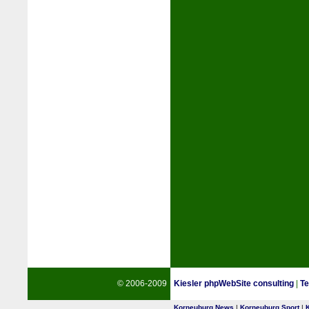
© 2006-2009
Kiesler phpWebSite consulting
|
Te
Korneuburg News
|
Korneuburg Sport
|