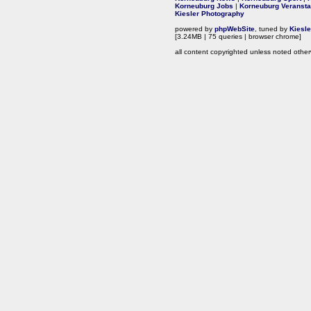
Korneuburg Jobs
|
Korneuburg Veransta
Kiesler Photography
powered by
phpWebSite
, tuned by
Kiesl
[3.24MB | 75 queries | browser chrome]
all content copyrighted unless noted other