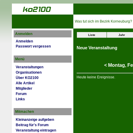
Was tut sich im Bezirk Korneuburg?
Anmelden
Liste
Jahr
Anmelden
Passwort vergessen
Neue Veranstaltung
Menü
<
Montag,
Fe
Veranstaltungen
Organisationen
Heute keine Ereignisse.
Über KO2100
Alle Artikel
Mitglieder
Forum
Links
Mitmachen
Kleinanzeige aufgeben
Beitrag für's Forum
Veranstaltung eintragen