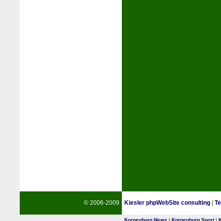
© 2006-2009
Kiesler phpWebSite consulting
|
Te
Korneuburg News
|
Korneuburg Sport
|