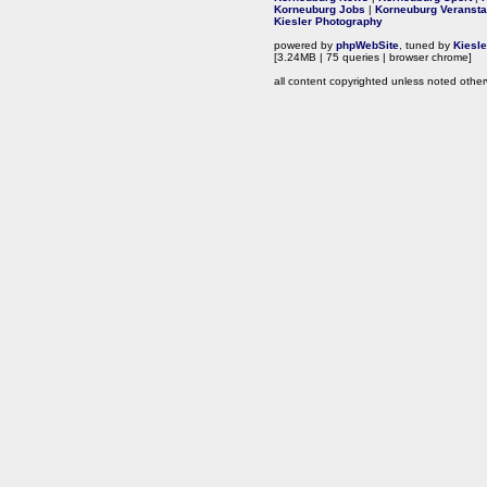
Korneuburg Jobs
|
Korneuburg Veransta
Kiesler Photography
powered by
phpWebSite
, tuned by
Kiesl
[3.24MB | 75 queries | browser chrome]
all content copyrighted unless noted other