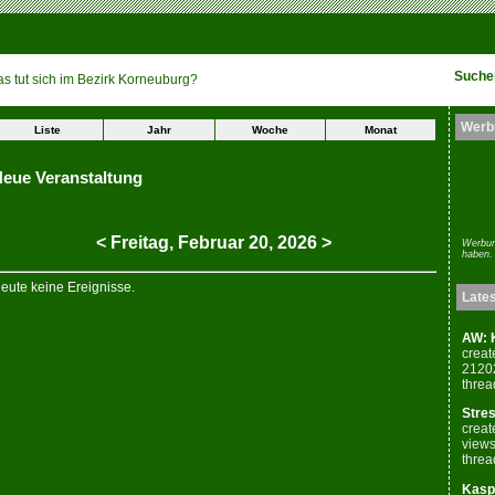
Suche
s tut sich im Bezirk Korneuburg?
Werb
Liste
Jahr
Woche
Monat
eue Veranstaltung
<
Freitag,
Februar
20
,
2026
>
Werbun
haben.
eute keine Ereignisse.
Late
AW: K
creat
2120
threa
Stres
creat
views
threa
Kaspe