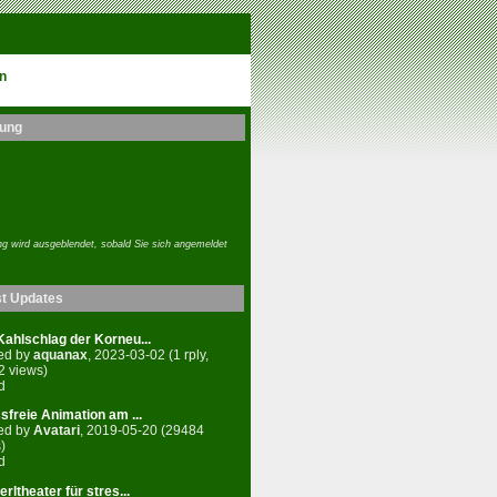
n
ung
g wird ausgeblendet, sobald Sie sich angemeldet
st Updates
ahlschlag der Korneu...
ed by
aquanax
, 2023-03-02 (1 rply,
2 views)
d
sfreie Animation am ...
ed by
Avatari
, 2019-05-20 (29484
)
d
rltheater für stres...