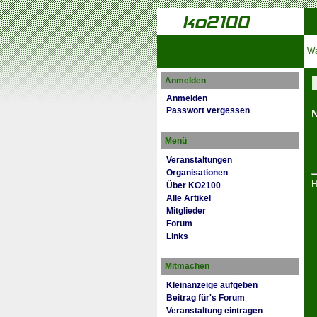
Wa
Anmelden
Anmelden
Passwort vergessen
N
Menü
Veranstaltungen
Organisationen
H
Über KO2100
Alle Artikel
Mitglieder
Forum
Links
Mitmachen
Kleinanzeige aufgeben
Beitrag für's Forum
Veranstaltung eintragen