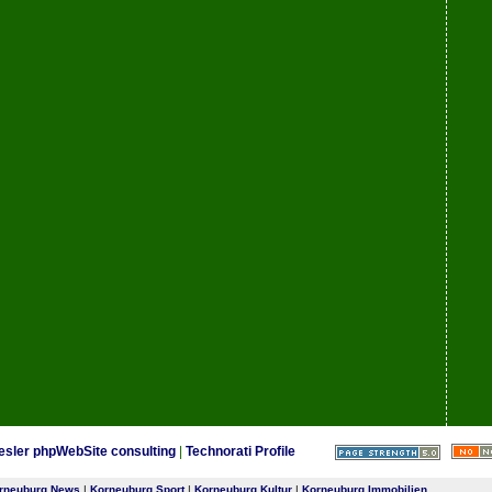
esler phpWebSite consulting
|
Technorati Profile
rneuburg News
|
Korneuburg Sport
|
Korneuburg Kultur
|
Korneuburg Immobilien