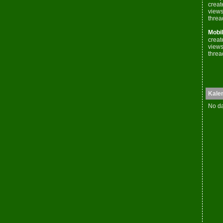
creat
views
threa
Mobil
creat
views
threa
Kale
No da