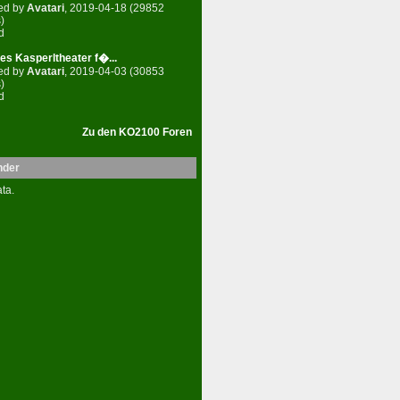
ed by
Avatari
, 2019-04-18 (29852
)
d
es Kasperltheater f�...
ed by
Avatari
, 2019-04-03 (30853
)
d
Zu den KO2100 Foren
nder
ta.