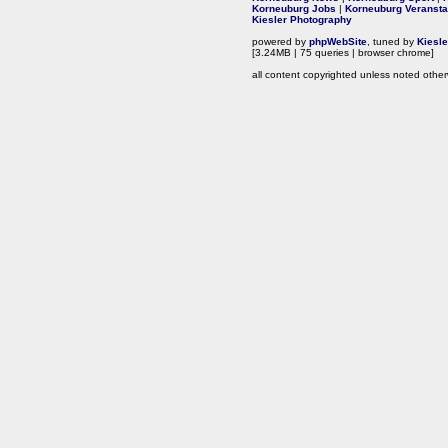
Korneuburg Jobs
|
Korneuburg Veransta
Kiesler Photography
powered by
phpWebSite
, tuned by
Kiesl
[3.24MB | 75 queries | browser chrome]
all content copyrighted unless noted other