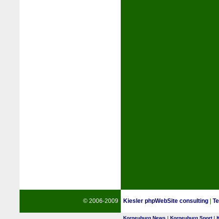
© 2006-2009
Kiesler phpWebSite consulting
|
Te
Korneuburg News
|
Korneuburg Sport
|