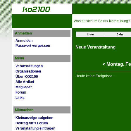
Was tut sich im Bezirk Korneuburg?
Anmelden
Liste
Jahr
Anmelden
Passwort vergessen
Neue Veranstaltung
Menü
<
Montag,
Fe
Veranstaltungen
Organisationen
Heute keine Ereignisse.
Über KO2100
Alle Artikel
Mitglieder
Forum
Links
Mitmachen
Kleinanzeige aufgeben
Beitrag für's Forum
Veranstaltung eintragen