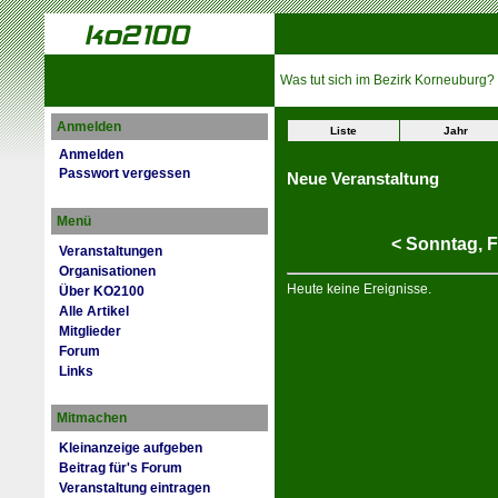
Was tut sich im Bezirk Korneuburg?
Anmelden
Liste
Jahr
Anmelden
Passwort vergessen
Neue Veranstaltung
Menü
<
Sonntag,
F
Veranstaltungen
Organisationen
Heute keine Ereignisse.
Über KO2100
Alle Artikel
Mitglieder
Forum
Links
Mitmachen
Kleinanzeige aufgeben
Beitrag für's Forum
Veranstaltung eintragen