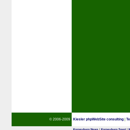
© 2006-2009
Kiesler phpWebSite consulting
|
Te
Korneuburg News
|
Korneuburg Sport
|