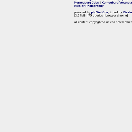
Korneuburg Jobs
|
Korneuburg Veransta
Kiesler Photography
powered by
phpWebSite
, tuned by
Kiesl
[3.24MB | 75 queries | browser chrome]
all content copyrighted unless noted other