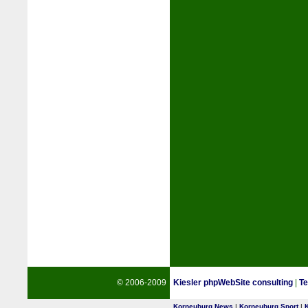
© 2006-2009
Kiesler phpWebSite consulting
|
Te
Korneuburg News
|
Korneuburg Sport
|