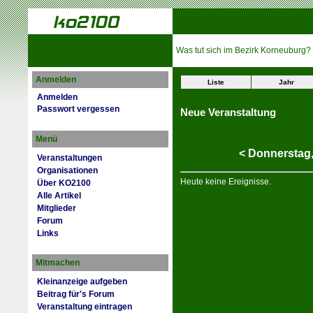
Was tut sich im Bezirk Korneuburg?
Anmelden
Liste
Jahr
Anmelden
Passwort vergessen
Neue Veranstaltung
Menü
<
Donnerstag
Veranstaltungen
Organisationen
Heute keine Ereignisse.
Über KO2100
Alle Artikel
Mitglieder
Forum
Links
Mitmachen
Kleinanzeige aufgeben
Beitrag für's Forum
Veranstaltung eintragen