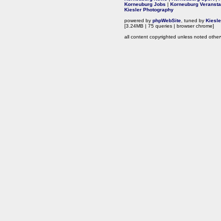
Korneuburg Jobs
|
Korneuburg Veransta
Kiesler Photography
powered by
phpWebSite
, tuned by
Kiesl
[3.24MB | 75 queries | browser chrome]
all content copyrighted unless noted other